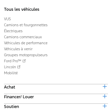
Tous les véhicules
VUS
Camions et fourgonnettes
Électriques
Camions commerciaux
Véhicules de performance
Véhicules à venir
Groupes motopropulseurs
Ford Pro™
Lincoln
Mobilité
Achat
Financer/ Louer
Équiper et obtenir un prix
Offres en cours
Soutien
Valeur du véhicule d'échange
Suivi de commande automobile