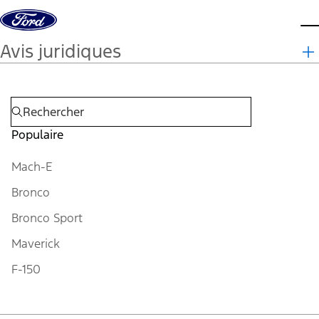
Aller au contenu
m
Avis juridiques
Populaire
Mach-E
Bronco
Bronco Sport
Maverick
F-150