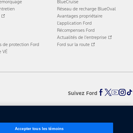
remorquage
BlueCruise
ntretien
Réseau de recharge BlueOval
Avantages propriétaire
L'application Ford
Récompenses Ford
Actualités de l'entreprise
 de protection Ford
Ford sur la route
e VÉ
Suivez Ford
Accepter tous les témoins