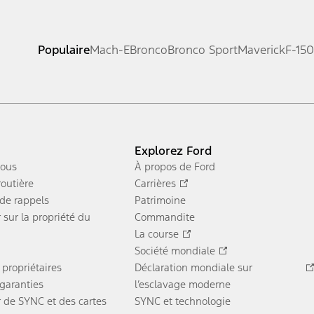
Populaire
Mach-E
Bronco
Bronco Sport
Maverick
F-150
Explorez Ford
nous
À propos de Ford
routière
Carrières
 de rappels
Patrimoine
 sur la propriété du
Commandite
La course
Société mondiale
 propriétaires
Déclaration mondiale sur
garanties
l’esclavage moderne
r de SYNC et des cartes
SYNC et technologie