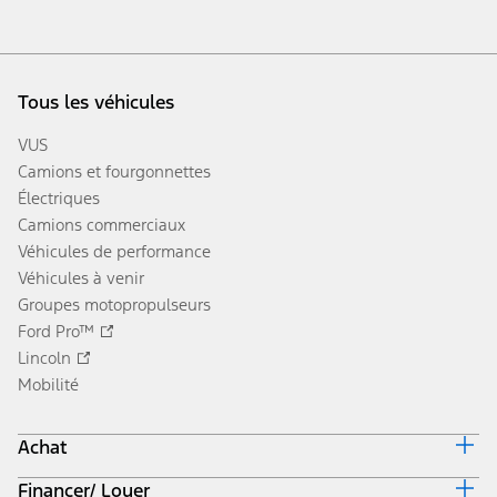
Tous les véhicules
VUS
Camions et fourgonnettes
Électriques
Camions commerciaux
Véhicules de performance
Véhicules à venir
Groupes motopropulseurs
Ford Pro™
Lincoln
Mobilité
Achat
Financer/ Louer
Équiper et obtenir un prix