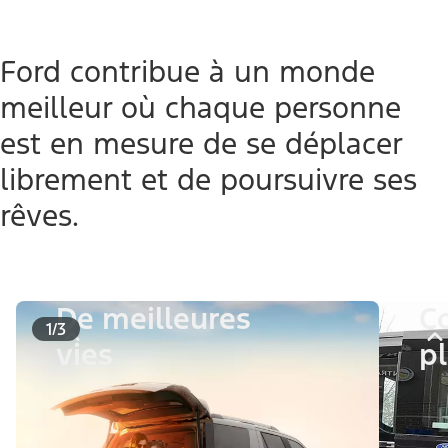
Ford contribue à un monde
meilleur où chaque personne
est en mesure de se déplacer
librement et de poursuivre ses
rêves.
De meilleures
C
1/3
vies
pl