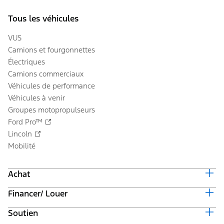
Tous les véhicules
VUS
Camions et fourgonnettes
Électriques
Camions commerciaux
Véhicules de performance
Véhicules à venir
Groupes motopropulseurs
Ford Pro™
Lincoln
Mobilité
Achat
Financer/ Louer
Équiper et obtenir un prix
Offres en cours
Soutien
Valeur du véhicule d'échange
Suivi de commande automobile