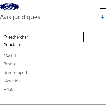
Aller au contenu
m
Avis juridiques
Populaire
Mach-E
Bronco
Bronco Sport
Maverick
F-150