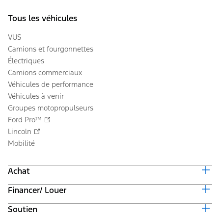
Tous les véhicules
VUS
Camions et fourgonnettes
Électriques
Camions commerciaux
Véhicules de performance
Véhicules à venir
Groupes motopropulseurs
Ford Pro™
Lincoln
Mobilité
Achat
Financer/ Louer
Équiper et obtenir un prix
Offres en cours
Soutien
Valeur du véhicule d'échange
Suivi de commande automobile