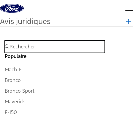
Aller au contenu
m
Avis juridiques
Populaire
Mach-E
Bronco
Bronco Sport
Maverick
F-150