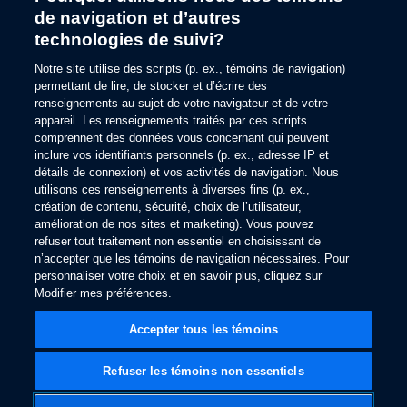
de navigation et d’autres
technologies de suivi?
Notre site utilise des scripts (p. ex., témoins de navigation)
permettant de lire, de stocker et d’écrire des
renseignements au sujet de votre navigateur et de votre
146
Ford BlueCruise
appareil. Les renseignements traités par ces scripts
comprennent des données vous concernant qui peuvent
inclure vos identifiants personnels (p. ex., adresse IP et
détails de connexion) et vos activités de navigation. Nous
Découvrez les Zones bleues
utilisons ces renseignements à diverses fins (p. ex.,
création de contenu, sécurité, choix de l’utilisateur,
amélioration de nos sites et marketing). Vous pouvez
refuser tout traitement non essentiel en choisissant de
Avis
n’accepter que les témoins de navigation nécessaires. Pour
personnaliser votre choix et en savoir plus, cliquez sur
Modifier mes préférences.
Soutien aux propriétaires
Accepter tous les témoins
Refuser les témoins non essentiels