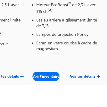
®
 2,3 L avec
Moteur EcoBoost
de 2,3 L avec
68
315 ch
ement limité
Essieu arrière à glissement limité
de 3,15
*
Lampes de projection Poney
Écran en verre courbé à cadre de
bruit
magnésium
 les détails
Voir l'inventaire
Voir les détails