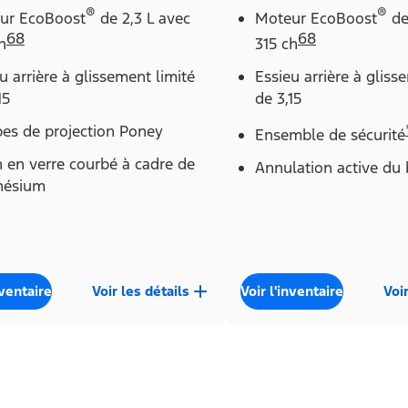
®
®
ur EcoBoost
de 2,3 L avec
Moteur EcoBoost
de
68
68
h
315 ch
u arrière à glissement limité
Essieu arrière à gliss
15
de 3,15
es de projection Poney
Ensemble de sécurité
 en verre courbé à cadre de
Annulation active du 
ésium
nventaire
Voir les détails
Voir l'inventaire
Voir