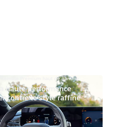
nsemble Premium haut de gamme
a haute performance
encontre le style raffiné