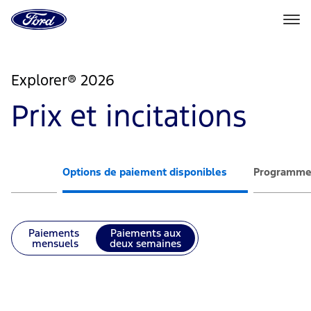
Vers
la
page
d'accueil
Aller directement au contenu
de
Ford
Explorer® 2026
Prix et incitations
Options de paiement disponibles
Programme
Paiements
Paiements aux
mensuels
deux semaines