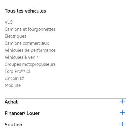
Tous les véhicules
VUS
Camions et fourgonnettes
Électriques
Camions commerciaux
Véhicules de performance
Véhicules à venir
Groupes motopropulseurs
Ford Pro™
Lincoln
Mobilité
Achat
Financer/ Louer
Équiper et obtenir un prix
Offres en cours
Soutien
Valeur du véhicule d'échange
Suivi de commande automobile