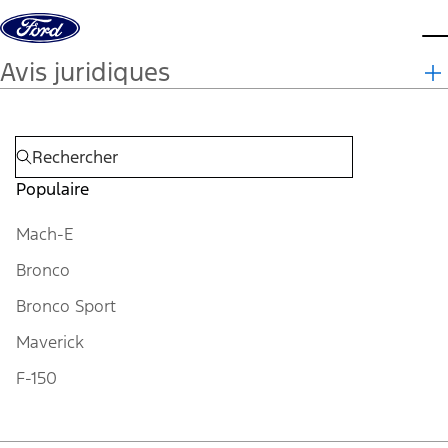
Aller au contenu
m
Avis juridiques
Populaire
Mach-E
Bronco
Bronco Sport
Maverick
F-150