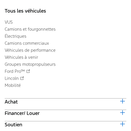
Tous les véhicules
VUS
Camions et fourgonnettes
Électriques
Camions commerciaux
Véhicules de performance
Véhicules à venir
Groupes motopropulseurs
Ford Pro™
Lincoln
Mobilité
Achat
Financer/ Louer
Équiper et obtenir un prix
Offres en cours
Soutien
Valeur du véhicule d'échange
Suivi de commande automobile