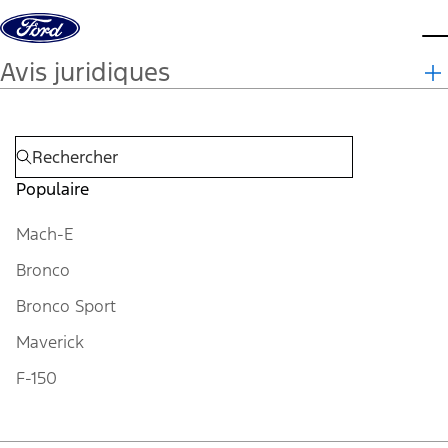
Aller au contenu
m
Avis juridiques
Populaire
Mach-E
Bronco
Bronco Sport
Maverick
F-150