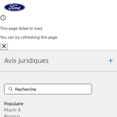
Vers
la
page
d'accueil
Aller directement au contenu
de
Ford
This page failed to load.
You can try refreshing this page.
Avis juridiques
Note.
Offres sur les véhicules : les détaillants peuvent vendre ou louer à
prix moindre. Les offres peuvent être annulées en tout temps et
sans préavis (sauf au Québec). Visitez votre détaillant Ford pour
connaître tous les détails de l'offre ou appelez le centre de relations
avec la clientèle de Ford au 1-800-565-3673. Pour les commandes à
l’usine, un client peut profiter des offres et primes promotionnelles
Populaire
Ford pour clients admissibles soit au moment de la commande à
Mach-E
l’usine soit au moment de la livraison du véhicule, mais pas les deux.
Bronco
Offres sur les véhicules : les détaillants peuvent vendre ou louer à