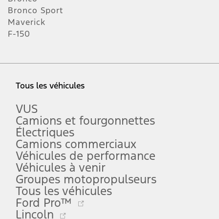
prix moindre. Les offres peuvent être annulées en tout temps et
Bronco Sport
sans préavis (sauf au Québec). Visitez votre détaillant Ford pour
Maverick
connaître tous les détails de l'offre ou appelez le centre de relations
avec la clientèle de Ford au 1-800-565-3673. Pour les commandes à
F-150
l’usine, un client peut profiter des offres et primes promotionnelles
Ford pour clients admissibles soit au moment de la commande à
l’usine soit au moment de la livraison du véhicule, mais pas les deux.
Offres sur les véhicules : les concessionnaires peuvent vendre ou
louer à prix moindre. Les offres peuvent être annulées en tout temps
Tous les véhicules
et sans préavis. Visitez votre concessionnaire Ford pour connaître
tous les détails de l'offre ou appelez le centre de relations avec la
clientèle de Ford au 1-800-565-3673. Pour les commandes à l’usine,
VUS
un client peut profiter des offres et primes promotionnelles Ford
Camions et fourgonnettes
pour clients admissibles soit au moment de la commande à l’usine
soit au moment de la livraison du véhicule, mais pas les deux.
Électriques
Offres de service : ces offres peuvent être annulées ou modifiées en
Camions commerciaux
tout temps sans préavis. Consultez le conseiller du service pour en
Véhicules de performance
savoir plus. Les taxes et les prélèvements provinciaux applicables ne
Véhicules à venir
sont pas inclus. Le concessionnaire peut vendre à moindre prix.
Offert uniquement dans les succursales participantes.
Groupes motopropulseurs
Le(s) véhicule(s) peuvent être présentés avec de l’équipement en
Tous les véhicules
Ce
option. Le concessionnaire peut vendre ou louer à plus bas prix.
Ford Pro™
Offres à durée limitée. Les offres peuvent être annulées en tout
lien
Ce
Lincoln
temps sans préavis (sauf au Québec). Consultez votre