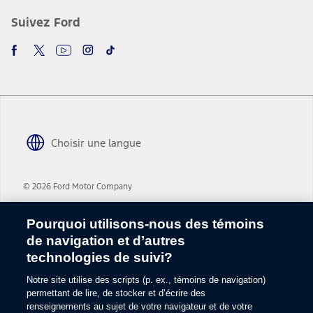
Cotes de consommation estimée de carburant obtenues selon des
Suivez Ford
méthodes d’essai approuvées par le gouvernement du Canada.
L’unité Le/100 km est la mesure équivalente de consommation de
carburant des véhicules électriques du gouvernement du Canada.
Veuillez vous référer à la section « Caractéristiques » de la page de
renseignements sur le moteur et la boîte de vitesses du véhicule en
question. La consommation de carburant réelle variera.
3.
Le nom de marque Bluetooth est une marque de commerce de
Bluetooth SIG, Inc. Tous droits réservés.
Choisir une langue
4.
Le client doit être équipé d’un téléphone disposant d’une connexion
MD
Bluetooth
connecté au système SYNC. Bluetooth est une marque
© 2026 Ford Motor Company
de commerce de Bluetooth SIG inc. Tous droits réservés.
Plan du site
5.
Pourquoi utilisons-nous des témoins
Le circuit électrique du véhicule (y compris la batterie), le signal du
de navigation et d’autres
Glossaire
fournisseur de service sans fil et un téléphone cellulaire connecté
technologies de suivi?
doivent être en état de marche pour que le dispositif 911 Assist
Utilisation des témoins
fonctionne correctement. Ces éléments peuvent être endommagés
Notre site utilise des scripts (p. ex., témoins de navigation)
lors d’un accident. Afin que le 911 puisse être composé, le téléphone
Commentaires sur le site
cellulaire couplé doit être connecté à SYNC et la fonction 911 Assist
permettant de lire, de stocker et d’écrire des
doit être activée. Des frais de téléphone cellulaire peuvent
renseignements au sujet de votre navigateur et de votre