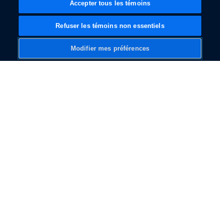
Accepter tous les témoins
Refuser les témoins non essentiels
Modifier mes préférences
Débloquez le
potentiel de votre
véhicule connecté
Ford
Votre véhicule Ford a été conçu pour vous simplifier
la vie, avec des fonctions qui vous permettent de
faire vos trajets quotidiens en mode mains libres ou
de trouver votre chemin grâce à des cartes
intelligentes, accessibles même sans réseau