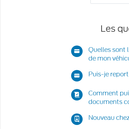
Saissez
des
critères
de
Les qu
recherche
pour
trouver
Quelles sont 
les
de mon véhic
questions
fréquentes
Puis-je repo
pertinentes.
Comment puis
documents co
Nouveau chez