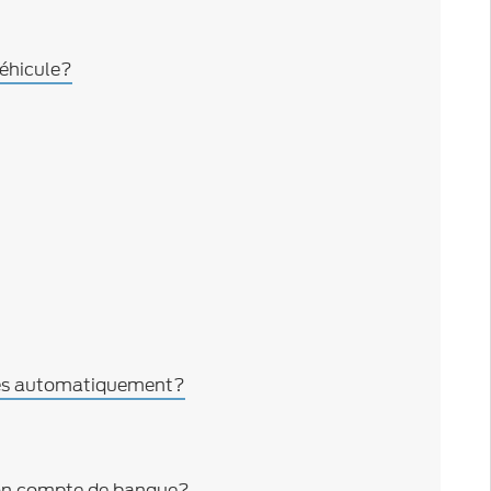
véhicule?
evés automatiquement?
mon compte de banque?