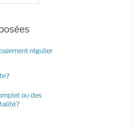
 posées
 paiement régulier
pte?
omplet ou des
talité?