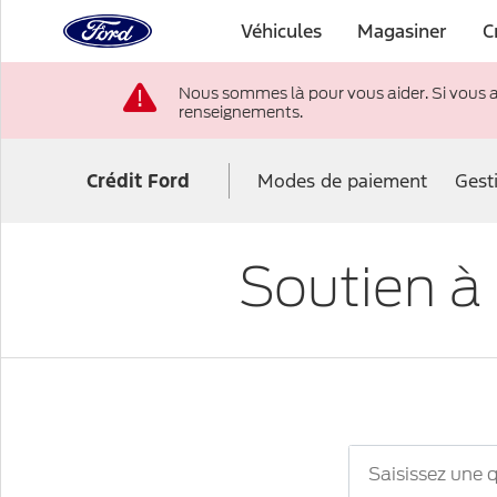
à
Véhicules
Magasiner
C
la
page
Passer au contenu
d’accueil
Nous sommes là pour vous aider. Si vous 
de
renseignements.
Ford
Crédit Ford
Modes de paiement
Gest
Soutien à 
Rechercher
la
FAQ