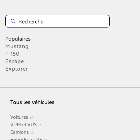
Populaires
Mustang
F-150
Escape
Explorer
Tous les véhicules
S’ouvre
Voitures
dans
S’ouvre
VUM et VUS
une
S’ouvre
dans
Camions
nouvelle
dans
une
S’ouvre
Hybrides et VÉ