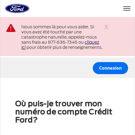
à
la
page
Passer au contenu
d’accueil
Nous sommes là pour vous aider. Si
de
vous avez été touché par une
Ford
Fermer
catastrophe naturelle, appelez-nous
sans frais au 877‑636‑7346 ou
cliquez
ici
pour obtenir plus de renseignements.
Connexion
Où puis-je trouver mon
numéro de compte Crédit
Ford?