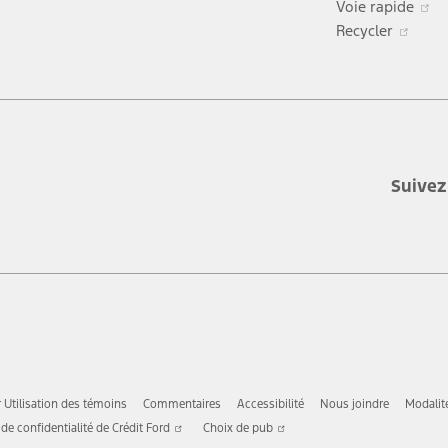
Voie rapide
nouve
S’ou
d
Recycler
fenêtr
dans
u
une
n
nouv
f
fenê
Suivez
r Utilisation des témoins
Commentaires
Accessibilité
Nous joindre
Modalit
S’ouvre
S’ouvre
 de confidentialité de Crédit Ford
Choix de pub
dans
dans