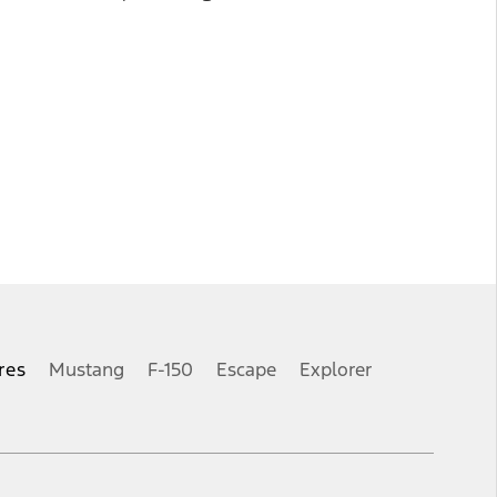
res
Mustang
F-150
Escape
Explorer