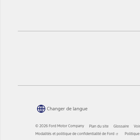
Changer de langue
© 2026 Ford Motor Company
Plan du site
Glossaire
Voi
S’ouvre
Modalités et politique de confidentialité de Ford
Politique
dans