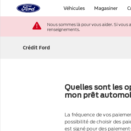
à
Véhicules
Magasiner
C
la
page
Passer au contenu
d’accueil
Nous sommes là pour vous aider. Si vous 
de
renseignements.
Ford
Crédit Ford
Quelles sont les 
mon prêt automo
La fréquence de vos paiement
possibilité de choisir des 
est signé pour des paiemen