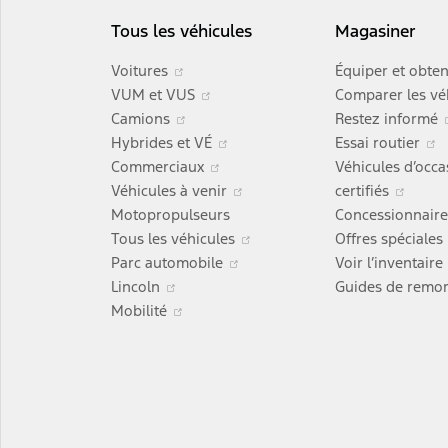
Tous les véhicules
Magasiner
S’ouvre
Voitures
Équiper et obten
dans
S’ouvre
VUM et VUS
Comparer les vé
une
S’ouvre
dans
Camions
Restez informé
nouvelle
dans
une
S’ouvre
Hybrides et VÉ
Essai routier
fenêtre
une
nouvelle
S’ouvre
dans
S’ouv
Commerciaux
Véhicules d’occa
nouvelle
fenêtre
dans
une
S’ouvre
dans
Véhicules à venir
certifiés
fenêtre
une
nouvelle
dans
une
Motopropulseurs
Concessionnair
nouvelle
fenêtre
une
S’ouvre
nouve
Tous les véhicules
Offres spéciales
fenêtre
S’ouvre
nouvelle
dans
fenêt
Parc automobile
Voir l’inventaire
S’ouvre
dans
fenêtre
une
Lincoln
Guides de remo
dans
S’ouvre
une
nouvelle
Mobilité
une
dans
nouvelle
fenêtre
nouvelle
une
fenêtre
fenêtre
nouvelle
fenêtre