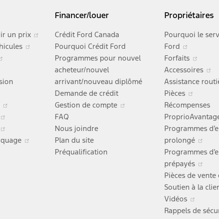
Financer/louer
Propriétaires
S’ouvre
S’ouvre
ir un prix
Crédit Ford Canada
Pourquoi le ser
S’ouvre
dans
dans
hicules
Pourquoi Crédit Ford
Ford
S’ouvre
dans
une
une
S’ouv
Programmes pour nouvel
Forfaits
S’ouvre
dans
une
nouvelle
nouvell
dans
S
acheteur/nouvel
Accessoires
re
dans
une
nouvelle
fenêtre
fenêtre
une
d
sion
arrivant/nouveau diplômé
Assistance routi
une
nouvelle
fenêtre
S’ouvr
nouve
u
Demande de crédit
Pièces
nouvelle
fenêtre
S’ouvre
S’ouvre
dans
fenêt
n
e
Gestion de compte
Récompenses
lle
fenêtre
S’ouvre
dans
dans
une
f
FAQ
ProprioAvantag
re
dans
S’ouvre
une
une
nouvel
S’o
Nous joindre
Programmes d’e
une
dans
nouvelle
S’ouvre
nouvelle
fenêtr
dan
rquage
Plan du site
prolongé
nouvelle
une
fenêtre
dans
fenêtre
une
S’o
Préqualification
Programmes d’e
fenêtre
nouvelle
une
nou
dan
prépayés
fenêtre
nouvelle
fen
une
Pièces de vente
fenêtre
nou
Soutien à la clie
S’ouvr
fen
Vidéos
dans
Rappels de sécu
une
S