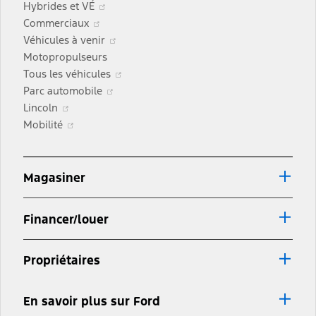
Hybrides et VÉ
fenêtre
une
nouvelle
S’ouvre
dans
Commerciaux
nouvelle
fenêtre
dans
une
S’ouvre
Véhicules à venir
fenêtre
une
nouvelle
dans
Motopropulseurs
nouvelle
fenêtre
une
S’ouvre
Tous les véhicules
fenêtre
S’ouvre
nouvelle
dans
Parc automobile
S’ouvre
dans
fenêtre
une
Lincoln
dans
S’ouvre
une
nouvelle
Mobilité
une
dans
nouvelle
fenêtre
nouvelle
une
fenêtre
fenêtre
nouvelle
Magasiner
fenêtre
Financer/louer
Propriétaires
En savoir plus sur Ford