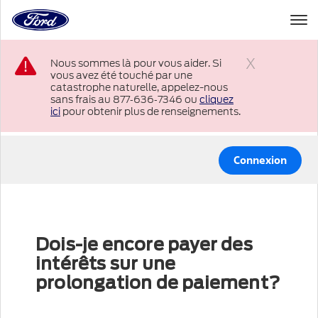
à
la
page
Passer au contenu
d’accueil
Nous sommes là pour vous aider. Si
de
vous avez été touché par une
Ford
Fermer
catastrophe naturelle, appelez-nous
sans frais au 877‑636‑7346 ou
cliquez
ici
pour obtenir plus de renseignements.
Connexion
Dois-je encore payer des
intérêts sur une
prolongation de paiement?