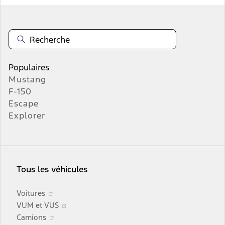
Populaires
Mustang
F-150
Escape
Explorer
Tous les véhicules
S’ouvre
Voitures
dans
S’ouvre
VUM et VUS
une
S’ouvre
dans
Camions
nouvelle
dans
une
S’ouvre