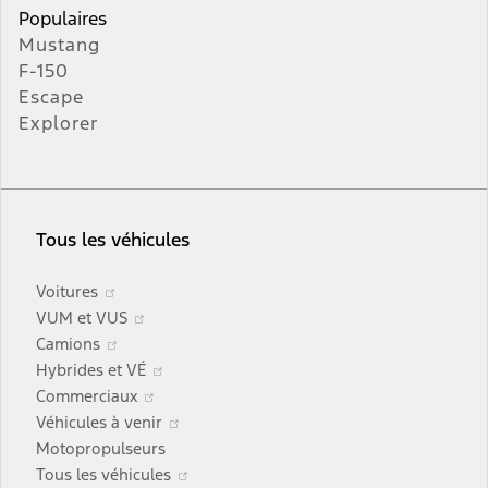
Populaires
Mustang
F-150
Escape
Explorer
Tous les véhicules
S’ouvre
Voitures
dans
S’ouvre
VUM et VUS
une
S’ouvre
dans
Camions
nouvelle
dans
une
S’ouvre
Hybrides et VÉ
fenêtre
une
nouvelle
S’ouvre
dans
Commerciaux
nouvelle
fenêtre
dans
une
S’ouvre
Véhicules à venir
fenêtre
une
nouvelle
dans
Motopropulseurs
nouvelle
fenêtre
une
S’ouvre
Tous les véhicules