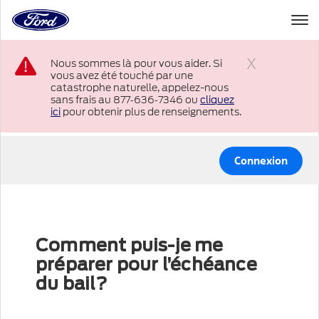
à
la
page
Passer au contenu
d’accueil
Nous sommes là pour vous aider. Si
de
vous avez été touché par une
Ford
Fermer
catastrophe naturelle, appelez-nous
sans frais au 877‑636‑7346 ou
cliquez
ici
pour obtenir plus de renseignements.
Connexion
Comment puis-je me
préparer pour l’échéance
du bail?