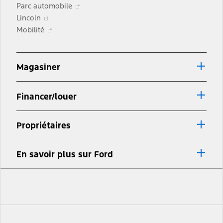
fenêtre
S’ouvre
nouvelle
dans
Parc automobile
S’ouvre
dans
fenêtre
une
Lincoln
dans
S’ouvre
une
nouvelle
Mobilité
une
dans
nouvelle
fenêtre
nouvelle
une
fenêtre
fenêtre
nouvelle
Magasiner
fenêtre
Financer/louer
Propriétaires
En savoir plus sur Ford
Facebook
Twitter
Youtube
Instagram
TikTok