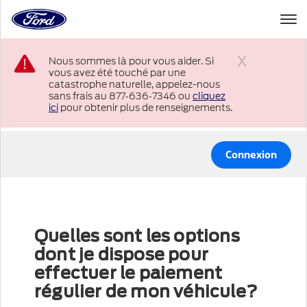
à
la
page
Passer au contenu
d’accueil
Nous sommes là pour vous aider. Si
de
vous avez été touché par une
Ford
Fermer
catastrophe naturelle, appelez-nous
sans frais au 877‑636‑7346 ou
cliquez
ici
pour obtenir plus de renseignements.
Connexion
Quelles sont les options
dont je dispose pour
effectuer le paiement
régulier de mon véhicule?