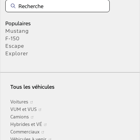
Populaires
Mustang
F-150
Escape
Explorer
Tous les véhicules
S’ouvre
Voitures
dans
S’ouvre
VUM et VUS
une
S’ouvre
dans
Camions
nouvelle
dans
une
S’ouvre
Hybrides et VÉ
fenêtre
une
nouvelle
S’ouvre
dans
Commerciaux
nouvelle
fenêtre
dans
une
S’ouvre
Véhicules à venir