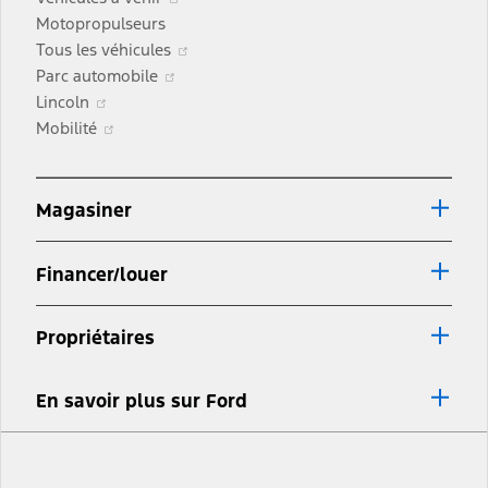
fenêtre
une
nouvelle
dans
Motopropulseurs
nouvelle
fenêtre
une
S’ouvre
Tous les véhicules
fenêtre
S’ouvre
nouvelle
dans
Parc automobile
S’ouvre
dans
fenêtre
une
Lincoln
dans
S’ouvre
une
nouvelle
Mobilité
une
dans
nouvelle
fenêtre
nouvelle
une
fenêtre
fenêtre
nouvelle
Magasiner
fenêtre
Financer/louer
Propriétaires
En savoir plus sur Ford
Facebook
Twitter
Youtube
Instagram
TikTok