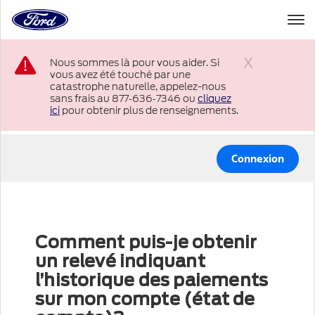
à
la
page
Passer au contenu
d’accueil
Nous sommes là pour vous aider. Si
de
vous avez été touché par une
Ford
Fermer
catastrophe naturelle, appelez-nous
sans frais au 877‑636‑7346 ou
cliquez
ici
pour obtenir plus de renseignements.
Connexion
Comment puis-je obtenir
un relevé indiquant
l’historique des paiements
sur mon compte (état de