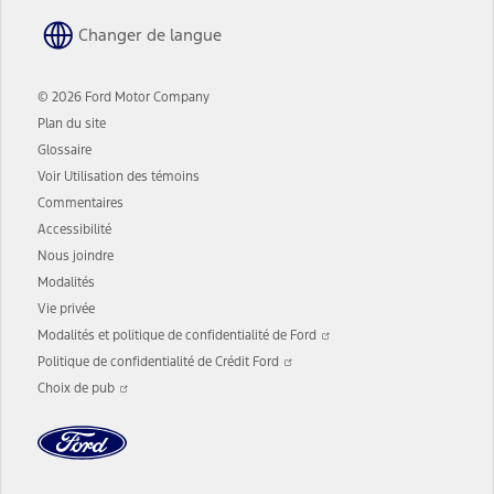
Changer de langue
© 2026 Ford Motor Company
Plan du site
Glossaire
Voir Utilisation des témoins
Commentaires
Accessibilité
Nous joindre
Modalités
Vie privée
S’ouvre
Modalités et politique de confidentialité de Ford
dans
S’ouvre
une
Politique de confidentialité de Crédit Ford
dans
S’ouvre
nouvelle
une
Choix de pub
dans
fenêtre
nouvelle
une
fenêtre
nouvelle
fenêtre