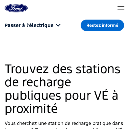
Vers
la
page
d'accueil
Aller directement au contenu
de
Passer à l’électrique
Restez informé
Ford
Trouvez des stations
de recharge
publiques pour VÉ à
proximité
Vous cherchez une station de recharge pratique dans