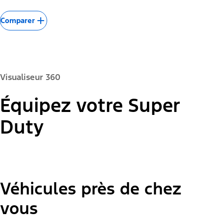
Comparer
Visualiseur 360
Équipez votre Super
Couleur de la peinture :
Duty
Véhicules près de chez
"Modèles"
Super Duty® F-250® Lariat®
vous