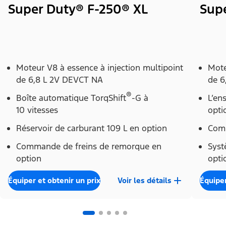
Super Duty® F-250® XL
Sup
Moteur V8 à essence à injection multipoint
Mote
de 6,8 L 2V DEVCT NA
de 6
®
Boîte automatique TorqShift
-G à
L’en
10 vitesses
opti
Réservoir de carburant 109 L en option
Comm
Commande de freins de remorque en
Syst
option
opti
Équiper et obtenir un prix
Voir les détails
Équiper