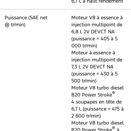
6,7 L à haut rendement
Puissance (SAE net
Moteur V8 à essence à
@ tr/min)
injection multipoint de
6,8 L 2V DEVCT NA
(puissance = 405 à 5
000 tr/min)
Moteur à essence à
injection multipoint de
7,3 L 2V DEVCT NA
(puissance = 430 à 5
500 tr/min)
Moteur V8 turbo diesel
®
B20 Power Stroke
4 soupapes en tête de
6,7 L (puissance = 475 à
2 600 tr/min)
Moteur V8 turbo diesel
®
B20 Power Stroke
à