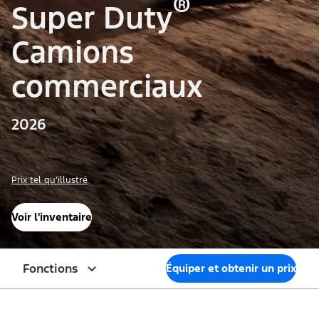
®
Super Duty
Camions
commerciaux
2026
Prix tel qu’illustré
Voir l'inventaire
Fonctions
Équiper et obtenir un prix