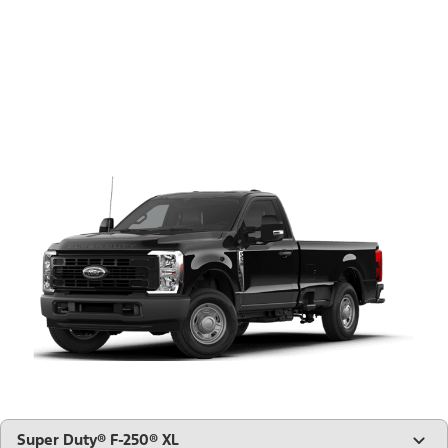
"Modèles"
Super Duty® F-250® XL