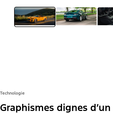
Modèle des É.-U. présenté.
Explorez l'intérieur
Galerie