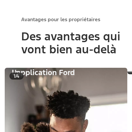
Expériences exclusives
pour les propriétaires de
Mustang®
®
Mustang Dark Horse
Track Attack
Apprenez à exploiter toute la puissance de la
®
Mustang Dark Horse
, tout en perfectionnant vos
compétences de conduite lors du Mustang Dark
Horse Track Attack à Charlotte, en Caroline du