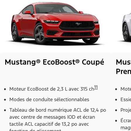
Mustang® EcoBoost® Coupé
Mus
Pre
11
Moteur EcoBoost de 2,3 L avec 315 ch
Mote
Modes de conduite sélectionnables
Essi
Tableau de bord numérique ACL de 12,4 po
Proj
avec centre de messages IOD et écran
Écra
tactile ACL capacitif de 13,2 po avec
magn
fonction de glissement