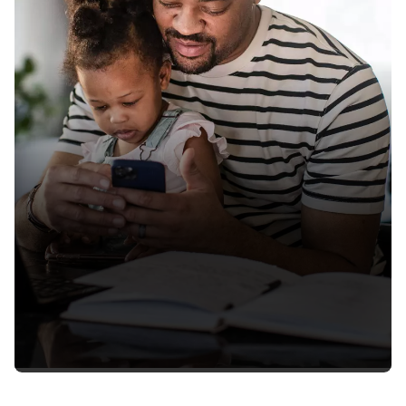
Nord. Actuellement réservé aux propriétaires d'un
modèle Mustang Dark Horse.
Détails sur l'auto-école
Modèle des É.-U. présenté.
Mustang Unleashed
Trouvez votre famille Mustang
Avantages pour les propriétaires
Des avantages qui
vont bien au-delà