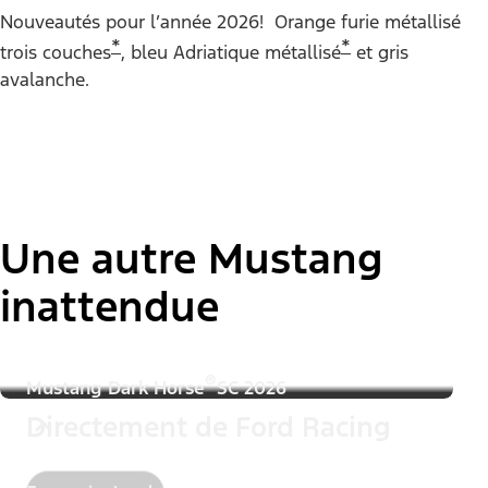
Couleur de la peinture :
Nouveautés pour l’année 2026! Orange furie métallisé
*
*
trois couches
, bleu Adriatique métallisé
et gris
avalanche.
"Modèles"
Mustang® EcoBoost® Coupé
Une autre Mustang
inattendue