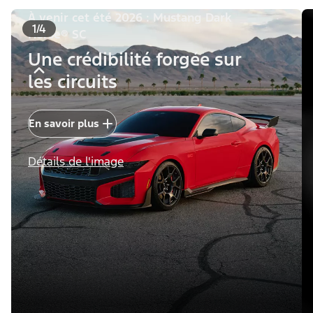
À venir cet été 2026 : Mustang Dark
1/4
Horse® SC
Une crédibilité forgée sur
les circuits
En savoir plus
Détails de l'image