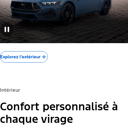
Extérieur
L'état d'exaltation
Conçu pour fendre l’air et vous laisser, ainsi que
quiconque le regarde, sans souffle.
Modèle des É.-U. présenté.