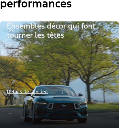
Le nouvel ensemble de connectivité Ford
Renforcez enc
*
confiance au 
en option
vous permet de rester
connecté grâce à un point d’accès sans
Ford Co-Pilot
®
125
gamme Musta
fil Wi-Fi
illimité
et plus encore.
1/3