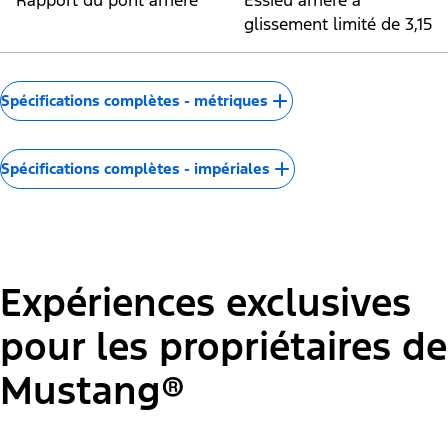
"Modèles"
Mustang® EcoBoost® Coupé
®
Type de moteur
Moteur EcoBoost
de
2,3 L
Puissance (SAE net @
315 @ 5 500 tr/min
tr/min)
(carburant à indice
11
d’octane de 93)
Couple (lb-pi @ tr/min)
350 @ 3 000 tr/min
(carburant à indice