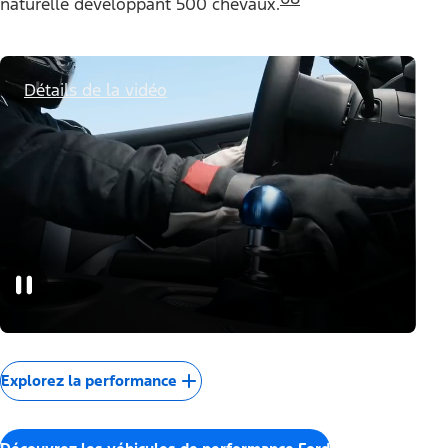
Performance
Toujours prête pour des
moments intenses
Faites un tour et laissez des traces de pneus sur la piste
®
dans la Mustang Dark Horse
Coupé pourvue du premier
*
frein anti-dérive de sa catégorie.
Propulsée par un
™
moteur V8 Coyote
de 5,0 L modifié à aspiration
68
naturelle développant 500 chevaux.
Détails de la vidéo