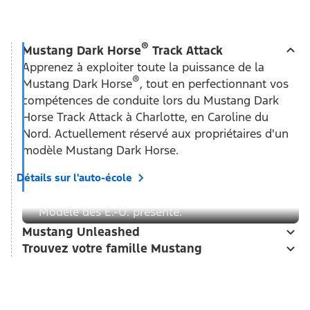
11
d’octane de 93)
Amortisseurs
Hydraulique,
pressurisés au gaz,
externe
Boîte de vitesses
Automatique à
10 vitesses
Rapport du pont arrière
Essieu arrière à
glissement limité de 3,15
Spécifications complètes - métriques
Spécifications complètes - impériales