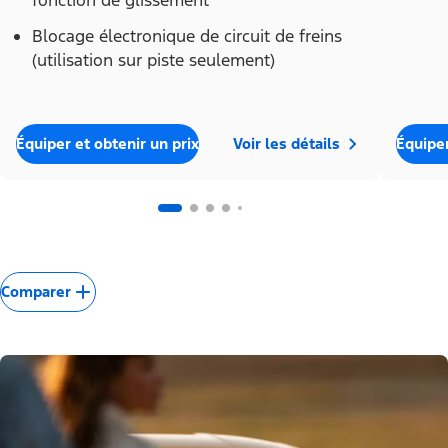
Blocage électronique de circuit de freins
(utilisation sur piste seulement)
Équiper et obtenir un prix
Voir les détails
Équiper
Comparer