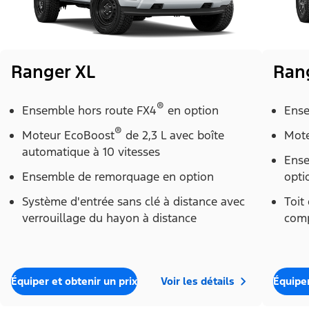
Ranger XL
Ran
®
Ensemble hors route FX4
en option
Ense
®
Moteur EcoBoost
de 2,3 L avec boîte
Mote
automatique à 10 vitesses
Ense
Ensemble de remorquage en option
opti
Système d'entrée sans clé à distance avec
Toit
verrouillage du hayon à distance
comp
Équiper et obtenir un prix
Voir les détails
Équiper