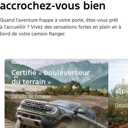
accrochez-vous bien
Quand l'aventure frappe à votre porte, êtes-vous prêt
à l'accueillir ? Vivez des sensations fortes en plein air à
bord de votre camion Ranger.
Ranger Raptor
Ensem
Certifié « bouleverseur
Aff
du terrain »
sau
alp
Détails de l'image
Détai