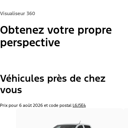
Visualiseur 360
Obtenez votre propre
Couleur de la peinture :
perspective
"Modèles"
Ranger® XL
Véhicules près de chez
vous
Prix pour 6 août 2026 et code postal
L6J5E4