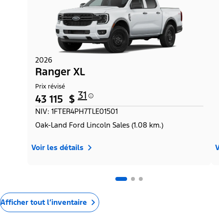
2026
Ranger XL
Prix révisé
31
43 115 $
NIV: 1FTER4PH7TLE01501
Oak-Land Ford Lincoln Sales (1.08 km.)
Voir les détails
V
Afficher tout l’inventaire