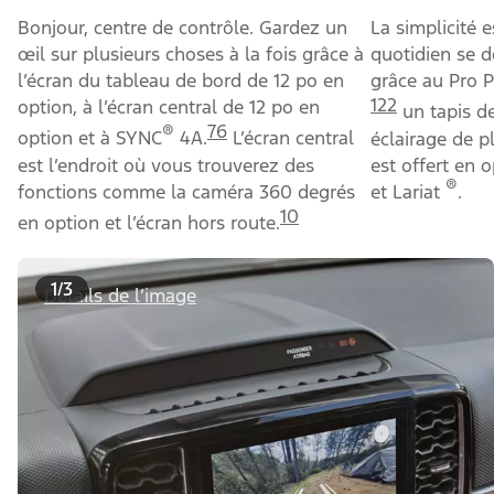
Technologie
Du bon sens, avec une
dose d'intuition
Affichage numérique
Ensemble co
Bonjour, centre de contrôle. Gardez un
La simplicité 
œil sur plusieurs choses à la fois grâce à
quotidien se 
l’écran du tableau de bord de 12 po en
grâce au Pro 
122
option, à l’écran central de 12 po en
un tapis de
®
76
option et à SYNC
4A.
L’écran central
éclairage de p
est l’endroit où vous trouverez des
est offert en 
®
fonctions comme la caméra 360 degrés
et Lariat
.
10
en option et l’écran hors route.