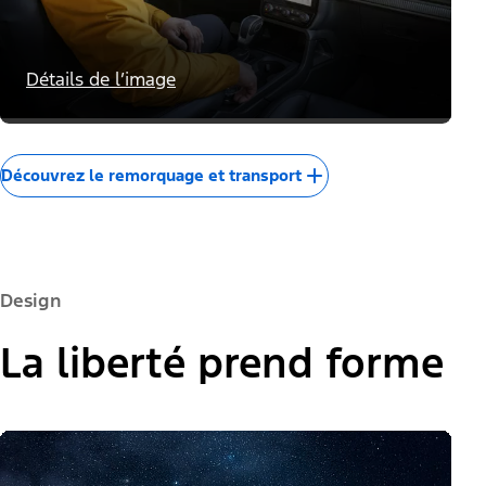
Technologie de remorquage
Confiance pour conquérir
Détails de l’image
Découvrez le remorquage et transport
Design
La liberté prend forme