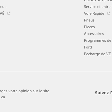
neus
Service et entre
Ce
 VÉ
Voie Rapide
lien
Pneus
s'ouvre
dans
Pièces
une
Accessoires
nouvelle
Programmes de 
fenêtre
Ford
Recharge de VÉ
agez votre opinion sur le site
Suivez 
.ca