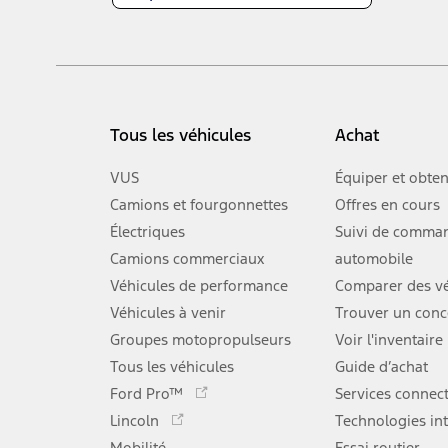
Tous les véhicules
Achat
VUS
Équiper et obten
Camions et fourgonnettes
Offres en cours
Électriques
Suivi de comma
Camions commerciaux
automobile
Véhicules de performance
Comparer des vé
Véhicules à venir
Trouver un conc
Groupes motopropulseurs
Voir l'inventaire
Tous les véhicules
Guide d’achat
Ce
Ford Pro™
Services connec
lien
Ce
Lincoln
Technologies int
s'ouvre
lien
Mobilité
Essai routier