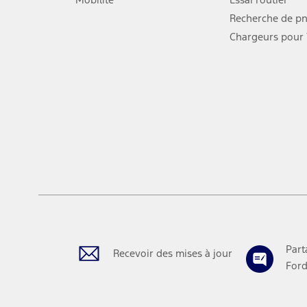
dans
s'ouvre
une
dans
Recherche de p
nouvelle
une
Chargeurs pour
fenêtre
nouvelle
fenêtre
Part
Recevoir des mises à jour
Ford