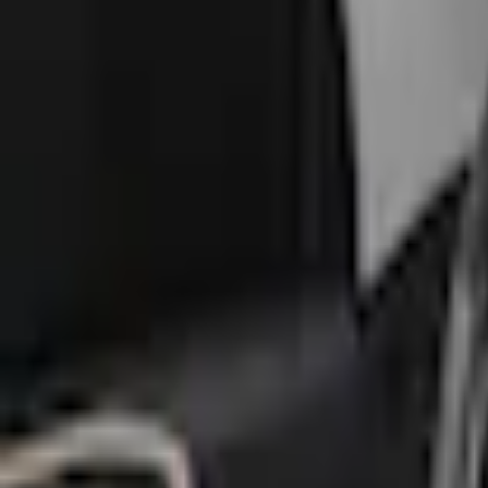
Home
Accessoires
Intérieur
Garnitures de sièges
Garnitures de siège – Néoprène, arrière, 60/40, avec accoudoir central et com
SKU
:
VM1PZ1863812D
e.replaceAll is not a function
Current