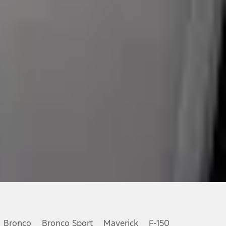
Bronco
Bronco Sport
Maverick
F-150