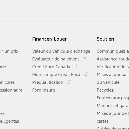
Financer/ Louer
Soutien
ir un prix
Valeur du véhicule d'échange
Communiquez a
Ce
Évaluateur de paiement
Assistance routi
lien
Ce
nde
Crédit Ford Canada
Vérification de 
s'ouvre
lien
Ce
Mon compte Crédit Ford
dans
Mises à jour sur
s'ouvre
lien
Ce
une
hicules
Préqualification
dans
du véhicule
s'ouvre
lien
nouvelle
une
essionnaire
Ford Insure
dans
Recyclez
s'ouvre
fenêtre
nouvelle
une
dans
Soutien aux prop
fenêtre
nouvelle
une
Manuels et gara
fenêtre
nouvelle
tés
Mises à jour de
fenêtre
elligentes
cartes
Guides de remo