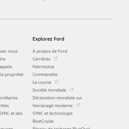
Explorez Ford
vec nous
À propos de Ford
Ce
ère
Carrières
lien
rappels
Patrimoine
s'ouvre
 la propriété
Commandite
dans
Ce
une
La course
lien
Ce
nouvelle
Société mondiale
s'ouvre
lien
Ce
fenêtre
riétaires
Déclaration mondiale sur
dans
s'ouvre
lien
une
nties
l’esclavage moderne
dans
s'ouvre
nouvelle
une
 SYNC et des
SYNC et technologie
dans
fenêtre
nouvelle
une
BlueCruise
fenêtre
nouvelle
rquage
Réseau de recharge BlueOval