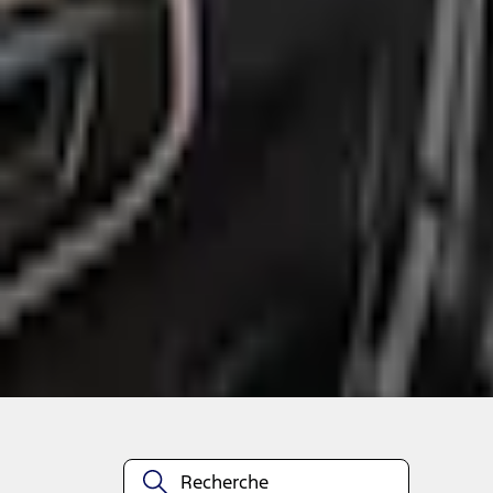
+2
Sélectionner le véhicule
pour vérifier la compatibilité :
Sélectionner un véhicule
Aucun véhicule sélectionné
Ajouter aux articles sauvegardés
À propos de cet article
n.heading.toLowerCase(...).replaceAll is not a function