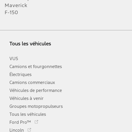
Maverick
F-150
Tous les véhicules
VUS
Camions et fourgonnettes
Électriques
Camions commerciaux
Véhicules de performance
Véhicules à venir
Groupes motopropulseurs
Tous les véhicules
Ce
Ford Pro™
lien
Ce
Lincoln