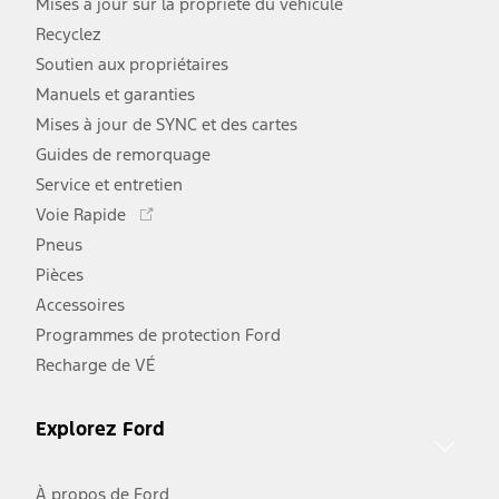
Mises à jour sur la propriété du véhicule
Recyclez
Soutien aux propriétaires
Manuels et garanties
Mises à jour de SYNC et des cartes
Guides de remorquage
Service et entretien
Ce
Voie Rapide
lien
Pneus
s'ouvre
Pièces
dans
une
Accessoires
nouvelle
Programmes de protection Ford
fenêtre
Recharge de VÉ
Explorez Ford
À propos de Ford