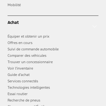
s'ouvre
lien
Mobilité
dans
s'ouvre
une
dans
nouvelle
une
fenêtre
Achat
nouvelle
fenêtre
Équiper et obtenir un prix
Offres en cours
Suivi de commande automobile
Comparer des véhicules
Trouver un concessionnaire
Voir l'inventaire
Guide d’achat
Services connectés
Technologies intelligentes
Essai routier
Recherche de pneus
Ce