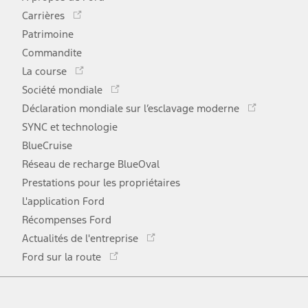
Ce
Carrières
lien
Patrimoine
s'ouvre
Commandite
dans
Ce
une
La course
lien
Ce
nouvelle
Société mondiale
s'ouvre
lien
Ce
fenêtre
Déclaration mondiale sur l’esclavage moderne
dans
s'ouvre
lien
une
SYNC et technologie
dans
s'ouvr
nouvelle
une
BlueCruise
dans
fenêtre
nouvelle
une
Réseau de recharge BlueOval
fenêtre
nouve
Prestations pour les propriétaires
fenêtr
L'application Ford
Récompenses Ford
Ce
Actualités de l'entreprise
lien
Ce
Ford sur la route
s'ouvre
lien
dans
Facebook
Twitter
Youtube
Instagram
TikTok
s'ouvre
une
dans