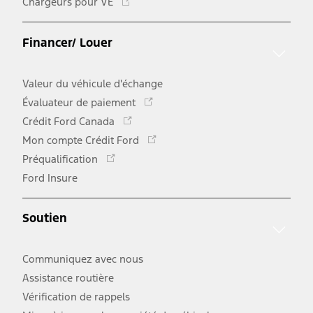
Chargeurs pour VÉ
lien
s'ouvre
dans
Financer/ Louer
une
nouvelle
Valeur du véhicule d'échange
Ce
fenêtre
Évaluateur de paiement
lien
Ce
Crédit Ford Canada
s'ouvre
lien
Ce
Mon compte Crédit Ford
dans
s'ouvre
lien
Ce
une
Préqualification
dans
s'ouvre
lien
nouvelle
une
Ford Insure
dans
s'ouvre
fenêtre
nouvelle
une
dans
fenêtre
nouvelle
une
Soutien
fenêtre
nouvelle
fenêtre
Communiquez avec nous
Assistance routière
Vérification de rappels