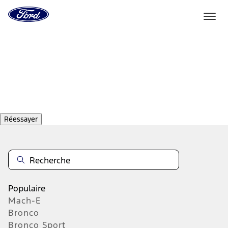
Vers
la
page
d'accueil
Aller directement au contenu
de
Ford
Réessayer
Populaire
Mach-E
Bronco
Bronco Sport