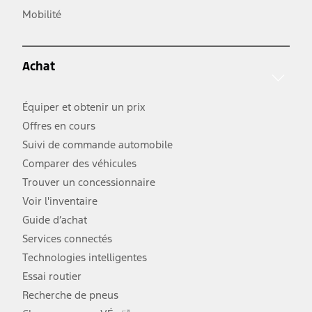
s'ouvre
lien
Mobilité
dans
s'ouvre
une
dans
nouvelle
une
fenêtre
Achat
nouvelle
fenêtre
Équiper et obtenir un prix
Offres en cours
Suivi de commande automobile
Comparer des véhicules
Trouver un concessionnaire
Voir l'inventaire
Guide d’achat
Services connectés
Technologies intelligentes
Essai routier
Recherche de pneus
Ce