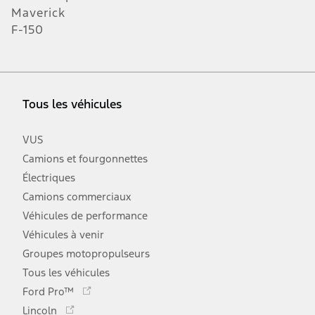
Maverick
F-150
Tous les véhicules
VUS
Camions et fourgonnettes
Électriques
Camions commerciaux
Véhicules de performance
Véhicules à venir
Groupes motopropulseurs
Tous les véhicules
Ce
Ford Pro™
lien
Ce
Lincoln