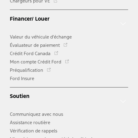
Chargeurs pour VÉ
lien
s'ouvre
dans
Financer/ Louer
une
nouvelle
Valeur du véhicule d'échange
Ce
fenêtre
Évaluateur de paiement
lien
Ce
Crédit Ford Canada
s'ouvre
lien
Ce
Mon compte Crédit Ford
dans
s'ouvre
lien
Ce
une
Préqualification
dans
s'ouvre
lien
nouvelle
une
Ford Insure
dans
s'ouvre
fenêtre
nouvelle
une
dans
fenêtre
nouvelle
une
Soutien
fenêtre
nouvelle
fenêtre
Communiquez avec nous
Assistance routière
Vérification de rappels