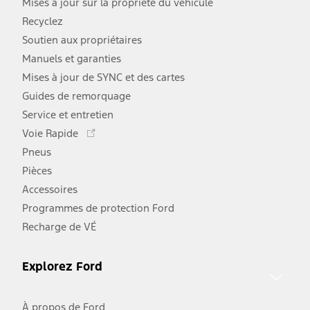
Mises à jour sur la propriété du véhicule
Recyclez
Soutien aux propriétaires
Manuels et garanties
Mises à jour de SYNC et des cartes
Guides de remorquage
Service et entretien
Ce
Voie Rapide
lien
Pneus
s'ouvre
Pièces
dans
une
Accessoires
nouvelle
Programmes de protection Ford
fenêtre
Recharge de VÉ
Explorez Ford
À propos de Ford