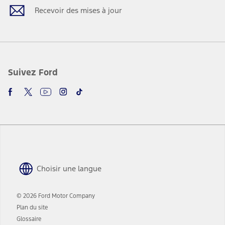
nouvelle
une
Recevoir des mises à jour
fenêtre
nouvelle
fenêtre
Suivez Ford
Choisir une langue
© 2026 Ford Motor Company
Plan du site
Glossaire