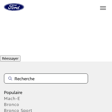
Vers
la
page
d'accueil
Aller directement au contenu
de
Ford
Réessayer
Populaire
Mach-E
Bronco
Bronco Sport