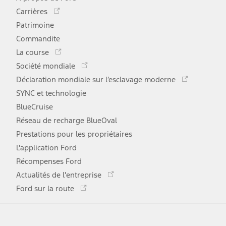
Ce
Carrières
lien
Patrimoine
s'ouvre
Commandite
dans
Ce
une
La course
lien
Ce
nouvelle
Société mondiale
s'ouvre
lien
Ce
fenêtre
Déclaration mondiale sur l’esclavage moderne
dans
s'ouvre
lien
une
SYNC et technologie
dans
s'ouvr
nouvelle
une
BlueCruise
dans
fenêtre
nouvelle
une
Réseau de recharge BlueOval
fenêtre
nouve
Prestations pour les propriétaires
fenêtr
L'application Ford
Récompenses Ford
Ce
Actualités de l'entreprise
lien
Ce
Ford sur la route
s'ouvre
lien
dans
Facebook
Twitter
Youtube
Instagram
TikTok
s'ouvre
une
dans