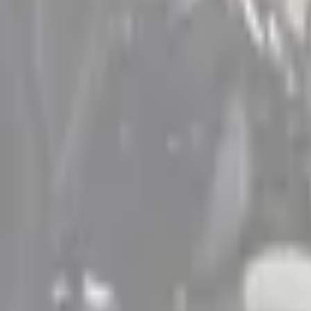
Home
Accessoires
Intérieur
Enjoliveurs de seuil de porte
Enjoliveur de seuil de porte et protection de bas de caisse – Noir texturé, Sup
SKU
:
VKB3Z1613208B
e.replaceAll is not a function
Current
Sélectionner le véhicule
pour vérifier la compatibilité :
Sélectionner un véhicule