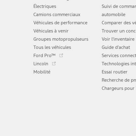
Électriques
Suivi de comma
Camions commerciaux
automobile
Véhicules de performance
Comparer des vé
Véhicules à venir
Trouver un conc
Groupes motopropulseurs
Voir l'inventaire
Tous les véhicules
Guide d’achat
Ce
Ford Pro™
Services connec
lien
Ce
Lincoln
Technologies int
s'ouvre
lien
Mobilité
dans
Essai routier
s'ouvre
une
dans
Recherche de p
nouvelle
une
Chargeurs pour
fenêtre
nouvelle
fenêtre