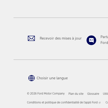
Part
Recevoir des mises à jour
Ford
Choisir une langue
© 2026 Ford Motor Company
Plan du site
Glossaire
Uti
Ce
Conditions et politique de confidentialité de l'appli Ford
C
lien
s'ou