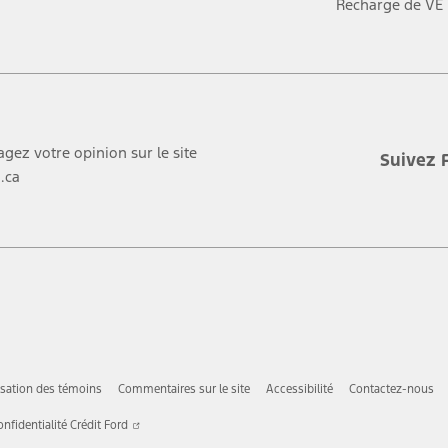
Recharge de VÉ
agez votre opinion sur le site
Suivez 
.ca
lisation des témoins
Commentaires sur le site
Accessibilité
Contactez-nous
Ce
onfidentialité Crédit Ford
lien
vre
s'ouvre