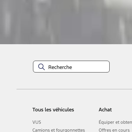
Aucun véhicule sélectionné
Ajouter aux articles sauvegardés
À propos de cet article
n.heading.toLowerCase(...).replaceAll is not a function
Tous les véhicules
Achat
VUS
Équiper et obten
Camions et fourgonnettes
Offres en cours