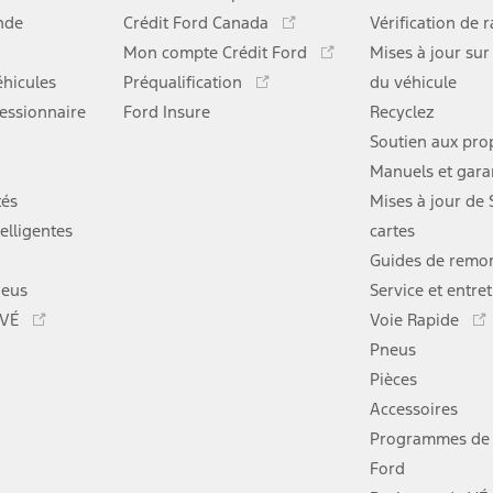
lien
Ce
nde
Crédit Ford Canada
Vérification de 
s'ouvre
lien
Ce
Mon compte Crédit Ford
dans
Mises à jour sur
s'ouvre
lien
Ce
une
hicules
Préqualification
dans
du véhicule
s'ouvre
lien
nouvelle
une
essionnaire
Ford Insure
dans
Recyclez
s'ouvre
fenêtre
nouvelle
une
dans
Soutien aux prop
fenêtre
nouvelle
une
Manuels et gara
fenêtre
nouvelle
tés
Mises à jour de
fenêtre
elligentes
cartes
Guides de remo
neus
Service et entre
Ce
 VÉ
Voie Rapide
lien
Pneus
s'ouvre
dans
Pièces
une
Accessoires
nouvelle
Programmes de 
fenêtre
Ford