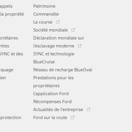
lien
rappels
Patrimoine
s'ouvre
 la propriété
Commandite
dans
Ce
une
La course
lien
Ce
nouvelle
Société mondiale
s'ouvre
lien
Ce
fenêtre
riétaires
Déclaration mondiale sur
dans
s'ouvre
lien
une
nties
l’esclavage moderne
dans
s'ouvre
nouvelle
une
 SYNC et des
SYNC et technologie
dans
fenêtre
nouvelle
une
BlueCruise
fenêtre
nouvelle
rquage
Réseau de recharge BlueOval
fenêtre
tien
Prestations pour les
Ce
propriétaires
lien
L'application Ford
s'ouvre
dans
Récompenses Ford
Ce
une
Actualités de l'entreprise
lien
Ce
nouvelle
protection
Ford sur la route
s'ouvre
lien
fenêtre
dans
s'ouvre