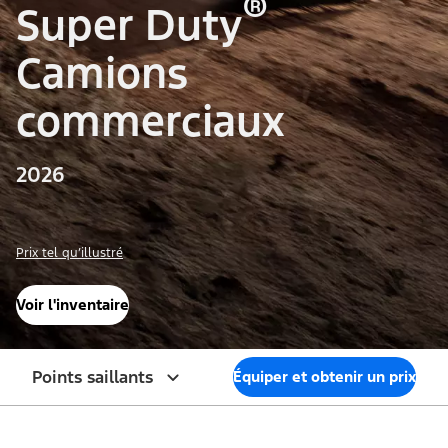
®
Super Duty
Camions
commerciaux
2026
Prix tel qu’illustré
Voir l'inventaire
Points saillants
Équiper et obtenir un prix