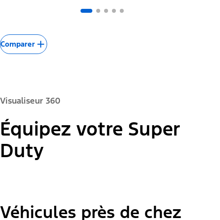
Comparer
Visualiseur 360
Équipez votre Super
Couleur de la peinture :
Duty
Véhicules près de chez
"Modèles"