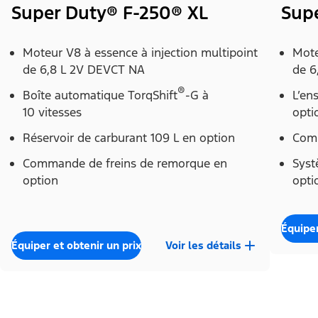
Super Duty® F-250® XL
Sup
Moteur V8 à essence à injection multipoint
Mote
de 6,8 L 2V DEVCT NA
de 6
®
Boîte automatique TorqShift
-G à
L’en
10 vitesses
opti
Réservoir de carburant 109 L en option
Comm
Commande de freins de remorque en
Syst
option
opti
Équiper
Équiper et obtenir un prix
Voir les détails