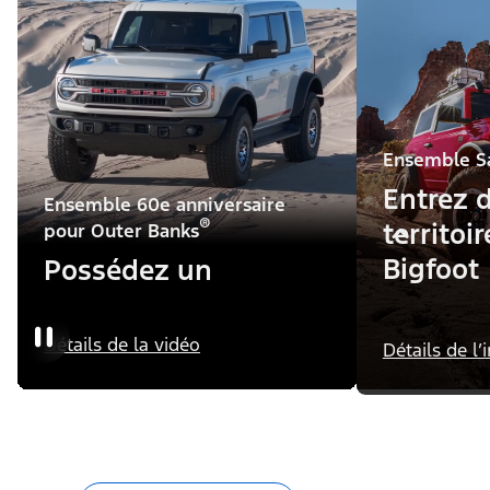
Ensemble S
Entrez 
Ensemble 60e anniversaire
®
territoi
pour Outer Banks
Bigfoot
Possédez un
morceau d'histoire
Détails de la vidéo
Détails de l