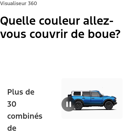
Visualiseur 360
Quelle couleur allez-
Couleur de la peinture :
vous couvrir de boue?
"Modèles"
Bronco® Base
Plus de
30
combinés
de