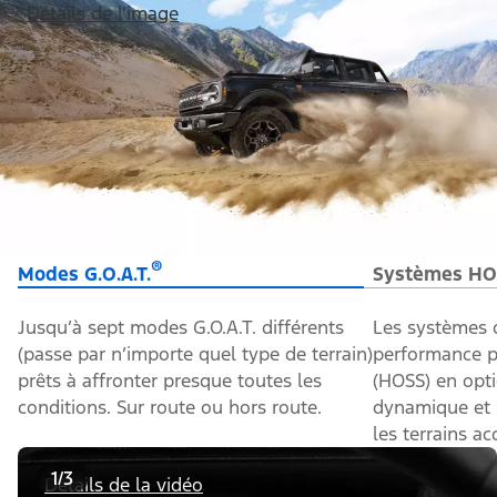
Détails de l'image
®
Modes G.O.A.T.
Systèmes HO
Jusqu’à sept modes G.O.A.T. différents
Les systèmes 
(passe par n’importe quel type de terrain)
performance po
prêts à affronter presque toutes les
(HOSS) en opti
conditions. Sur route ou hors route.
dynamique et u
les terrains ac
1/3
Détails de la vidéo