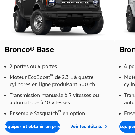
Bronco® Base
Bro
2 portes ou 4 portes
4 po
®
Moteur EcoBoost
de 2,3 L à quatre
Mote
cylindres en ligne produisant 300 ch
cyli
Transmission manuelle à 7 vitesses ou
Tran
automatique à 10 vitesses
auto
®
Ensemble Sasquatch
en option
Ense
Équiper et obtenir un prix
Voir les détails
Équiper