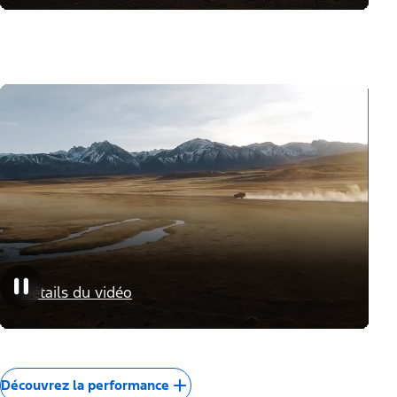
Course
La preuve est sur le
Détails du vidéo
podium
Découvrez la performance