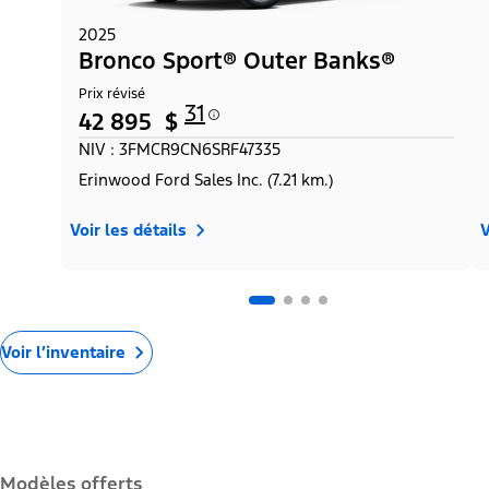
2025
Bronco Sport® Outer Banks®
Prix révisé
31
42 895 $
NIV : 3FMCR9CN6SRF47335
Erinwood Ford Sales Inc. (7.21 km.)
Voir les détails
V
Voir l’inventaire
Modèles offerts