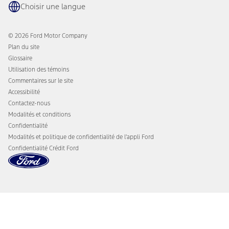
L'application Ford
Choisir une langue
Accessoires
Récompenses Ford
Programmes de protection Ford
Actualités de l'entreprise
Recharge de VÉ
© 2026 Ford Motor Company
Ford sur la route
Plan du site
Glossaire
Utilisation des témoins
Commentaires sur le site
Accessibilité
Contactez-nous
Modalités et conditions
Confidentialité
Modalités et politique de confidentialité de l'appli Ford
Confidentialité Crédit Ford