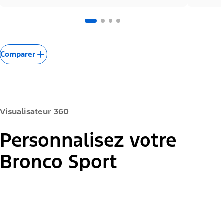
Comparer
Visualisateur 360
Personnalisez votre
Couleur de la peinture :
Bronco Sport
"Modèles"
Bronco Sport Badlands avec l'ensemble Sasquatch