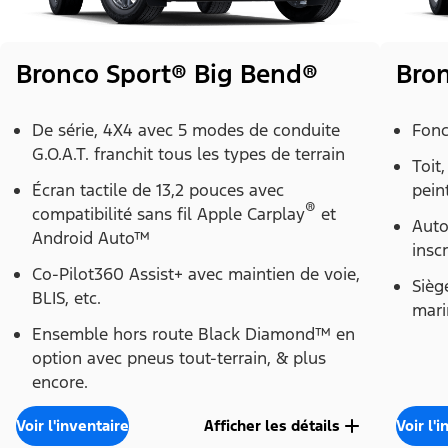
Bronco Sport® Big Bend®
Bron
De série, 4X4 avec 5 modes de conduite
Fonc
G.O.A.T. franchit tous les types de terrain
Toit
Écran tactile de 13,2 pouces avec
pein
®
compatibilité sans fil Apple Carplay
et
Auto
Android Auto™
insc
Co-Pilot360 Assist+ avec maintien de voie,
Sièg
BLIS, etc.
mari
Ensemble hors route Black Diamond™ en
option avec pneus tout-terrain, & plus
encore.
Voir l'inventaire
Afficher les détails
Voir l'