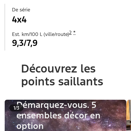
De série
4x4
2
*
Est. km/100 L (ville/route)
9,3/7,9
Découvrez les
points saillants
Démarquez-vous. 5
1/3
ensembles décor en
option