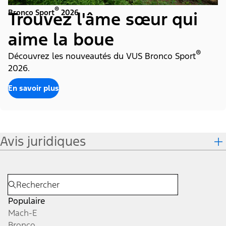
®
Bronco Sport
2026
Trouvez l'âme sœur qui
aime la boue
®
Découvrez les nouveautés du VUS Bronco Sport
2026.
En savoir plus
Avis juridiques
Populaire
Mach-E
Bronco