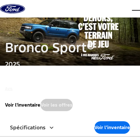
Aller au contenu
men
Bronco Sport®
2025
Avis
Voir l'inventaire
Voir les offres
Spécifications
Voir l’inventaire