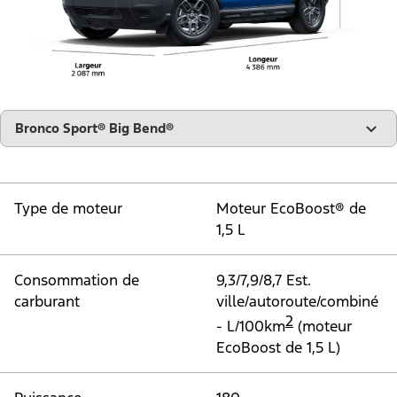
"Modèles"
Bronco Sport® Big Bend®
Type de moteur
Moteur EcoBoost® de
1,5 L
Consommation de
9,3/7,9/8,7 Est.
carburant
ville/autoroute/combiné
2
- L/100km
(moteur
EcoBoost de 1,5 L)