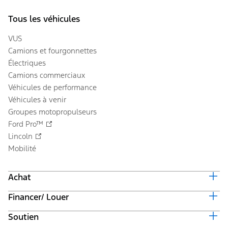
Tous les véhicules
VUS
Camions et fourgonnettes
Électriques
Camions commerciaux
Véhicules de performance
Véhicules à venir
Groupes motopropulseurs
Ford Pro™
Lincoln
Mobilité
Achat
Financer/ Louer
Équiper et obtenir un prix
Offres en cours
Soutien
Valeur du véhicule d'échange
Suivi de commande automobile