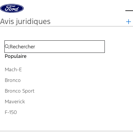
Aller au contenu
m
Avis juridiques
Populaire
Mach-E
Bronco
Bronco Sport
Maverick
F-150