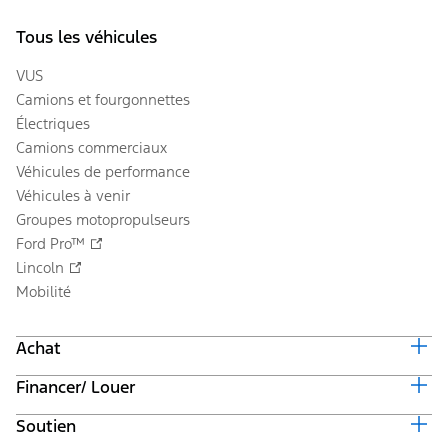
Tous les véhicules
VUS
Camions et fourgonnettes
Électriques
Camions commerciaux
Véhicules de performance
Véhicules à venir
Groupes motopropulseurs
Ford Pro™
Lincoln
Mobilité
Achat
Financer/ Louer
Équiper et obtenir un prix
Offres en cours
Soutien
Valeur du véhicule d'échange
Suivi de commande automobile