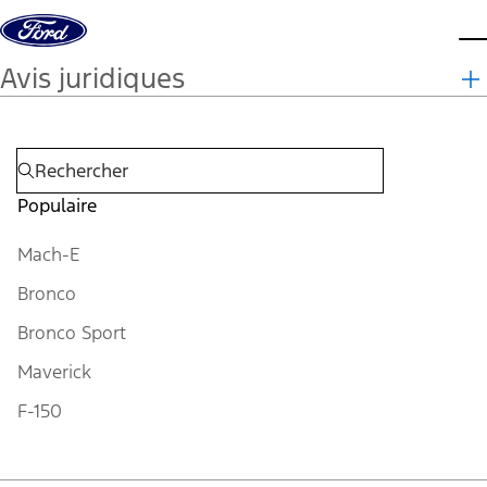
Aller au contenu
m
Avis juridiques
Populaire
Mach-E
Bronco
Bronco Sport
Maverick
F-150