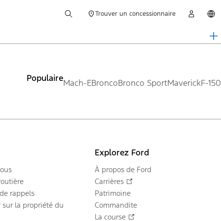
Trouver un concessionnaire
Populaire
Mach-E
Bronco
Bronco Sport
Maverick
F-150
Explorez Ford
nous
À propos de Ford
routière
Carrières
 de rappels
Patrimoine
 sur la propriété du
Commandite
La course