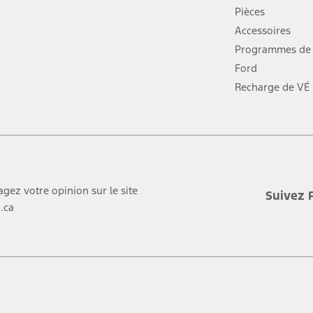
dans
Pièces
une
Accessoires
nouvelle
Programmes de 
fenêtre
Ford
Recharge de VÉ
agez votre opinion sur le site
Suivez 
.ca