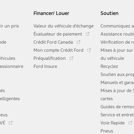
Financer/ Louer
Soutien
ir un prix
Valeur du véhicule d'échange
Communiquez a
Ce
Évaluateur de paiement
Assistance routi
lien
Ce
nde
Crédit Ford Canada
Vérification de 
s'ouvre
lien
Ce
Mon compte Crédit Ford
dans
Mises à jour sur
s'ouvre
lien
Ce
une
hicules
Préqualification
dans
du véhicule
s'ouvre
lien
nouvelle
une
essionnaire
Ford Insure
dans
Recyclez
s'ouvre
fenêtre
nouvelle
une
dans
Soutien aux prop
fenêtre
nouvelle
une
Manuels et gara
fenêtre
nouvelle
tés
Mises à jour de
fenêtre
elligentes
cartes
Guides de remo
neus
Service et entre
Ce
 VÉ
Voie Rapide
lien
Pneus
s'ouvre