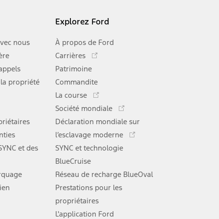
Explorez Ford
vec nous
À propos de Ford
Ce
ère
Carrières
lien
rappels
Patrimoine
s'ouvre
 la propriété
Commandite
dans
Ce
une
La course
lien
Ce
nouvelle
Société mondiale
s'ouvre
lien
Ce
fenêtre
riétaires
Déclaration mondiale sur
dans
s'ouvre
lien
une
nties
l’esclavage moderne
dans
s'ouvre
nouvelle
une
 SYNC et des
SYNC et technologie
dans
fenêtre
nouvelle
une
BlueCruise
fenêtre
nouvelle
rquage
Réseau de recharge BlueOval
fenêtre
tien
Prestations pour les
Ce
propriétaires
lien
L'application Ford
s'ouvre