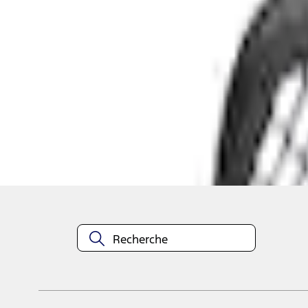
Sélectionner le véhicule
pour vérifier la compatibilité :
Sélectionner un véhicule
Aucun véhicule sélectionné
Ajouter aux articles sauvegardés
À propos de cet article
n.heading.toLowerCase(...).replaceAll is not a function