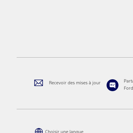
fenêtre
Part
Recevoir des mises à jour
Ford
Choisir une langue