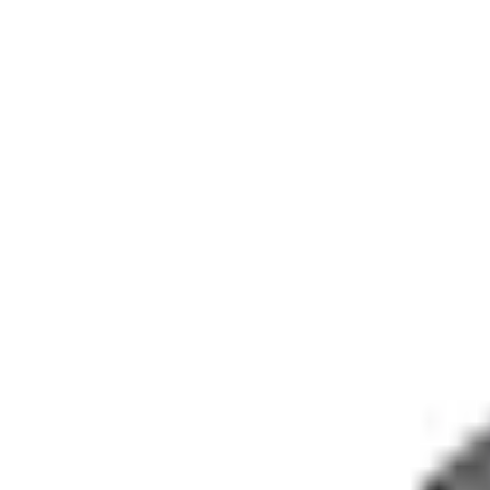
Home
Accessoires
Extérieur
Housses, déflecteurs et protecteurs
Protège-cabine Boss pour le F-150 2018 à 2026
SKU
:
VJL3Z99280D71A
e.replaceAll is not a function
Current