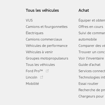
Tous les véhicules
Achat
VUS
Équiper et obten
Camions et fourgonnettes
Offres en cours
Électriques
Suivi de comma
Camions commerciaux
automobile
Véhicules de performance
Comparer des vé
Véhicules à venir
Trouver un conc
Groupes motopropulseurs
Voir l'inventaire
Tous les véhicules
Guide d’achat
Ce
Ford Pro™
Services connec
lien
Ce
Lincoln
Technologies int
s'ouvre
lien
Mobilité
dans
Essai routier
s'ouvre
une
dans
Recherche de p
nouvelle
une
Chargeurs pour
fenêtre
nouvelle