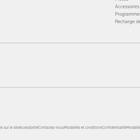
Accessoires
Programmes
Recharge d
 sur le site
Accessibilité
Contactez-nous
Modalités et conditions
Confidentialité
Modalité