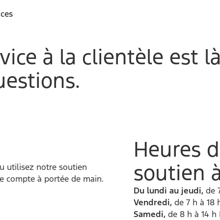
rces
ice à la clientèle est 
uestions.
Heures d
soutien à
u utilisez notre soutien
e compte à portée de main.
Du lundi au jeudi,
de 
Vendredi,
de 7 h à 18
Samedi,
de 8 h à 14 h