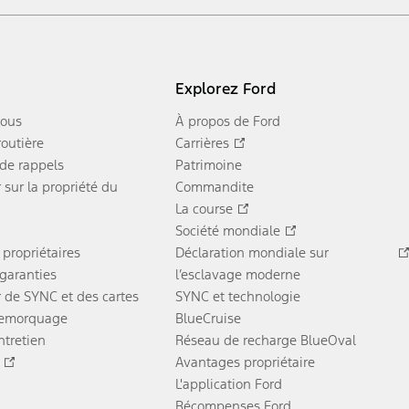
Explorez Ford
nous
À propos de Ford
routière
Carrières
 de rappels
Patrimoine
 sur la propriété du
Commandite
La course
Société mondiale
 propriétaires
Déclaration mondiale sur
garanties
l’esclavage moderne
r de SYNC et des cartes
SYNC et technologie
remorquage
BlueCruise
ntretien
Réseau de recharge BlueOval
Avantages propriétaire
L'application Ford
Récompenses Ford