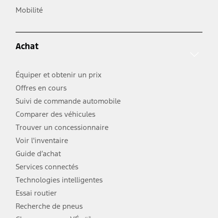
s'ouvre
lien
Mobilité
dans
s'ouvre
une
dans
nouvelle
une
fenêtre
Achat
nouvelle
fenêtre
Équiper et obtenir un prix
Offres en cours
Suivi de commande automobile
Comparer des véhicules
Trouver un concessionnaire
Voir l'inventaire
Guide d’achat
Services connectés
Technologies intelligentes
Essai routier
Recherche de pneus
Ce