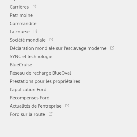
Ce
Carrières
lien
Patrimoine
s'ouvre
Commandite
dans
Ce
une
La course
lien
Ce
nouvelle
Société mondiale
s'ouvre
lien
Ce
fenêtre
Déclaration mondiale sur l’esclavage moderne
dans
s'ouvre
lien
une
SYNC et technologie
dans
s'ouvr
nouvelle
une
BlueCruise
dans
fenêtre
nouvelle
une
Réseau de recharge BlueOval
fenêtre
nouve
Prestations pour les propriétaires
fenêtr
L'application Ford
Récompenses Ford
Ce
Actualités de l'entreprise
lien
Ce
Ford sur la route
s'ouvre
lien
dans
Facebook
Twitter
Youtube
Instagram
TikTok
s'ouvre
une
dans