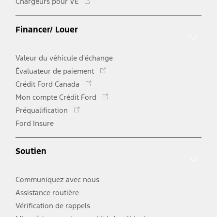
Chargeurs pour VÉ
lien
s'ouvre
dans
Financer/ Louer
une
nouvelle
Valeur du véhicule d'échange
Ce
fenêtre
Évaluateur de paiement
lien
Ce
Crédit Ford Canada
s'ouvre
lien
Ce
Mon compte Crédit Ford
dans
s'ouvre
lien
Ce
une
Préqualification
dans
s'ouvre
lien
nouvelle
une
Ford Insure
dans
s'ouvre
fenêtre
nouvelle
une
dans
fenêtre
nouvelle
une
Soutien
fenêtre
nouvelle
fenêtre
Communiquez avec nous
Assistance routière
Vérification de rappels