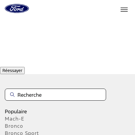
Vers
la
page
d'accueil
Aller directement au contenu
de
Ford
Réessayer
Populaire
Mach-E
Bronco
Bronco Sport