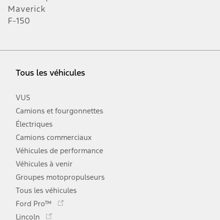
Maverick
F-150
Tous les véhicules
VUS
Camions et fourgonnettes
Électriques
Camions commerciaux
Véhicules de performance
Véhicules à venir
Groupes motopropulseurs
Tous les véhicules
Ce
Ford Pro™
lien
Ce
Lincoln