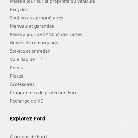
Mises à jour sur la propriété du véhicule
Recyclez
Soutien aux propriétaires
Manuels et garanties
Mises à jour de SYNC et des cartes
Guides de remorquage
Service et entretien
Ce
Voie Rapide
lien
Pneus
s'ouvre
Pièces
dans
une
Accessoires
nouvelle
Programmes de protection Ford
fenêtre
Recharge de VÉ
Explorez Ford
À propos de Ford