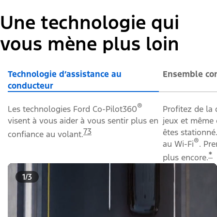
Une technologie qui
vous mène plus loin
Technologie d’assistance au
Ensemble con
conducteur
®
Les technologies Ford Co-Pilot360
Profitez de la 
visent à vous aider à vous sentir plus en
jeux et même 
73
êtes stationné
confiance au volant.
®
au Wi-Fi
. Pr
*
plus encore.
1/3