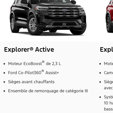
Explorer® Active
Expl
®
Moteur EcoBoost
de 2,3 L
Mote
®
Ford Co-Pilot360
Assist+
Camé
Sièges avant chauffants
Sièg
avec
Ensemble de remorquage de catégorie III
Sys
10 h
bass