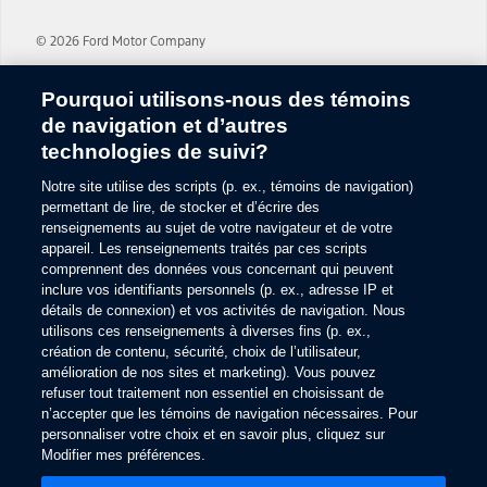
Le client doit être équipé d’un téléphone disposant d’une connexion
MD
Bluetooth
connecté au système SYNC. Bluetooth est une marque
© 2026 Ford Motor Company
de commerce de Bluetooth SIG inc. Tous droits réservés.
Plan du site
5.
Pourquoi utilisons-nous des témoins
Le circuit électrique du véhicule (y compris la batterie), le signal du
de navigation et d’autres
Glossaire
fournisseur de service sans fil et un téléphone cellulaire connecté
technologies de suivi?
doivent être en état de marche pour que le dispositif 911 Assist
Utilisation des témoins
fonctionne correctement. Ces éléments peuvent être endommagés
Notre site utilise des scripts (p. ex., témoins de navigation)
lors d’un accident. Afin que le 911 puisse être composé, le téléphone
Commentaires sur le site
cellulaire couplé doit être connecté à SYNC et la fonction 911 Assist
permettant de lire, de stocker et d’écrire des
doit être activée. Des frais de téléphone cellulaire peuvent
renseignements au sujet de votre navigateur et de votre
Accessibilité
s'appliquer.
appareil. Les renseignements traités par ces scripts
comprennent des données vous concernant qui peuvent
6.
Contactez-nous
inclure vos identifiants personnels (p. ex., adresse IP et
Certains téléphones cellulaires et lecteurs numériques peuvent ne
détails de connexion) et vos activités de navigation. Nous
Modalités et conditions
pas être entièrement compatibles. Évitez les distractions lorsque
utilisons ces renseignements à diverses fins (p. ex.,
vous conduisez. Servez-vous des systèmes à commande vocale
création de contenu, sécurité, choix de l’utilisateur,
lorsque possible; ne manipulez pas d’appareils portatifs lorsque
Confidentialité
amélioration de nos sites et marketing). Vous pouvez
vous conduisez. La reconnaissance vocale et les écrans du système
Ce
refuser tout traitement non essentiel en choisissant de
SYNC avec MyFord Touch sont disponibles en français, en anglais et
Conditions et politique de confidentialité de l'appli Ford
lien
en espagnol. Certaines fonctions peuvent être bloquées lorsque le
n’accepter que les témoins de navigation nécessaires. Pour
s'ouvre
Ce
véhicule est en mouvement.
personnaliser votre choix et en savoir plus, cliquez sur
Confidentialité Crédit Ford
dans
lien
Modifier mes préférences.
une
7.
s'ouvre
nouvelle
dans