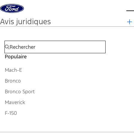
Aller au contenu
m
Avis juridiques
Populaire
Mach-E
Bronco
Bronco Sport
Maverick
F-150