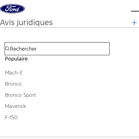
Aller au contenu
m
Avis juridiques
Populaire
Mach-E
Bronco
Bronco Sport
Maverick
F-150