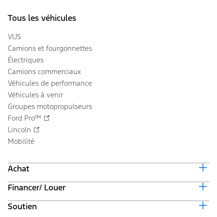
Tous les véhicules
VUS
Camions et fourgonnettes
Électriques
Camions commerciaux
Véhicules de performance
Véhicules à venir
Groupes motopropulseurs
Ford Pro™
Lincoln
Mobilité
Achat
Financer/ Louer
Équiper et obtenir un prix
Offres en cours
Soutien
Valeur du véhicule d'échange
Suivi de commande automobile