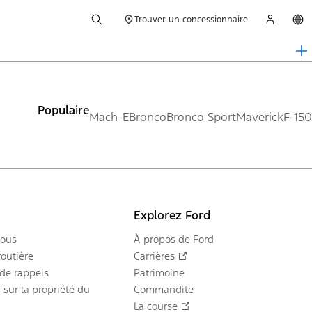
Trouver un concessionnaire
Populaire
Mach-E
Bronco
Bronco Sport
Maverick
F-150
Explorez Ford
nous
À propos de Ford
routière
Carrières
 de rappels
Patrimoine
 sur la propriété du
Commandite
La course