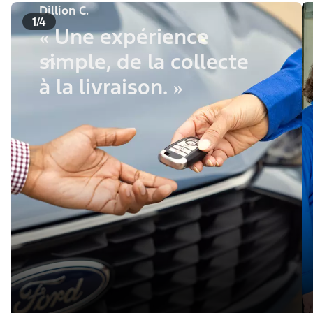
Dillion C.
1/4
« Une expérience
simple, de la collecte
à la livraison. »