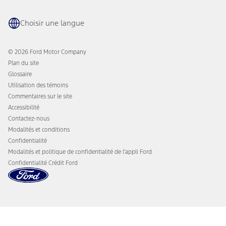
Pneus
Avantages propriétaire
Pièces
L'application Ford
Choisir une langue
Accessoires
Récompenses Ford
Programmes de protection Ford
Actualités de l'entreprise
Recharge de VÉ
© 2026 Ford Motor Company
Ford sur la route
Plan du site
Glossaire
Utilisation des témoins
Commentaires sur le site
Accessibilité
Contactez-nous
Modalités et conditions
Confidentialité
Modalités et politique de confidentialité de l'appli Ford
Confidentialité Crédit Ford