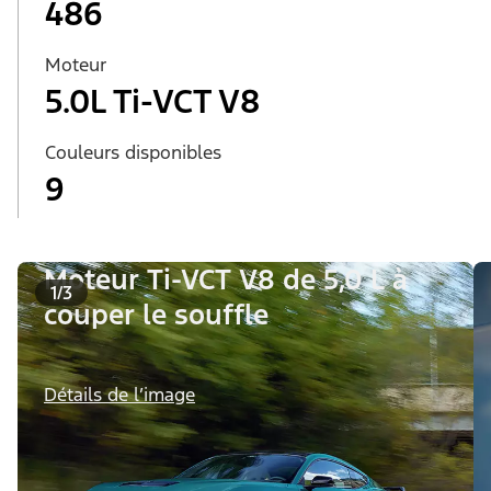
486
Moteur
5.0L Ti-VCT V8
Couleurs disponibles
9
Moteur Ti-VCT V8 de 5,0 L à
1/3
couper le souffle
Détails de l’image