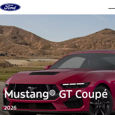
Aller au contenu
men
Mustang® GT Coupé
2026