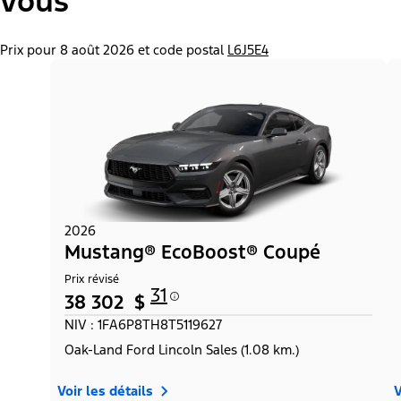
vous
Prix pour 8 août 2026 et code postal
L6J5E4
2026
Mustang® EcoBoost® Coupé
Prix révisé
31
38 302 $
NIV : 1FA6P8TH8T5119627
Oak-Land Ford Lincoln Sales (1.08 km.)
Voir les détails
V