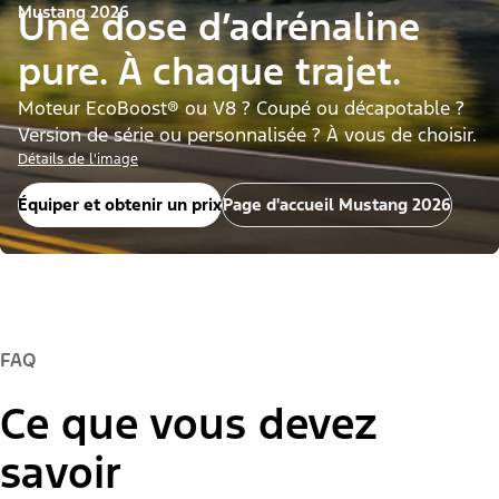
Mustang 2026
Une dose d’adrénaline
pure. À chaque trajet.
Moteur EcoBoost® ou V8 ? Coupé ou décapotable ?
Version de série ou personnalisée ? À vous de choisir.
Détails de l'image
Équiper et obtenir un prix
Page d'accueil Mustang 2026
FAQ
Ce que vous devez
savoir