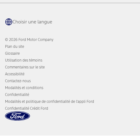
Voie Rapide
Réseau de recharge BlueOval
Pneus
Avantages propriétaire
Pièces
L'application Ford
Choisir une langue
Accessoires
Récompenses Ford
Programmes de protection Ford
Actualités de l'entreprise
Recharge de VÉ
© 2026 Ford Motor Company
Ford sur la route
Plan du site
Glossaire
Utilisation des témoins
Commentaires sur le site
Accessibilité
Contactez-nous
Modalités et conditions
Confidentialité
Modalités et politique de confidentialité de l'appli Ford
Confidentialité Crédit Ford