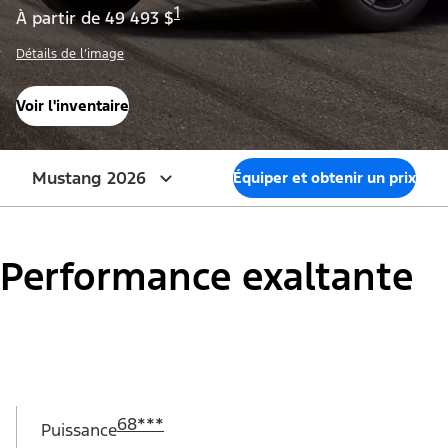
1
À partir de 49 493 $
Détails de l’image
Voir l'inventaire
Mustang 2026
Équiper et obtenir un prix
Performance exaltante
68
*
**
Puissance