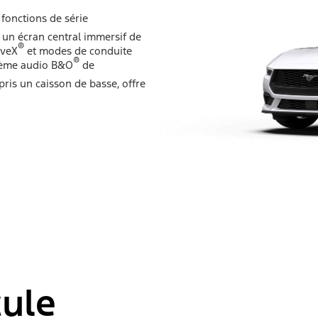
fonctions de série
 un écran central immersif de
®
iveX
et modes de conduite
®
ystème audio B&O
de
ris un caisson de basse, offre
cule