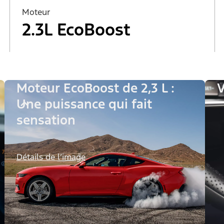
Moteur
2.3L EcoBoost
Moteur EcoBoost de 2,3 L :
V
Une puissance qui fait
sensation
Détails de l’image