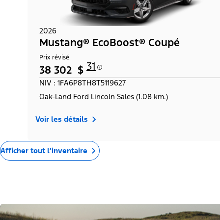
2026
Mustang® EcoBoost® Coupé
Prix révisé
31
38 302 $
NIV : 1FA6P8TH8T5119627
Oak-Land Ford Lincoln Sales (1.08 km.)
Voir les détails
Afficher tout l’inventaire