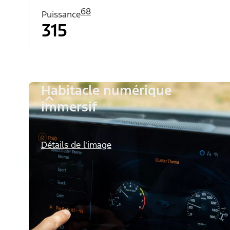
68
Puissance
315
Habitacle numérique
immersif
Détails de l'image