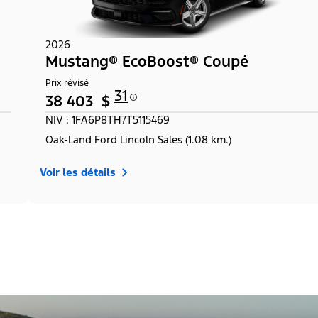
2026
Mustang® EcoBoost® Coupé
Prix révisé
31
38 403 $
NIV : 1FA6P8TH7T5115469
Oak-Land Ford Lincoln Sales (1.08 km.)
Voir les détails