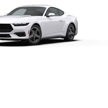
Mustang® EcoBoost® Premium Coupé