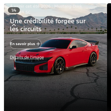
À venir cet été 2026 : Mustang Dark
1/4
Horse® SC
Une crédibilité forgée sur
les circuits
En savoir plus
Détails de l'image