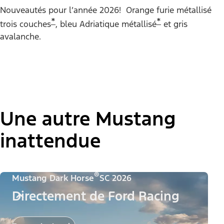
Couleur de la peinture :
Nouveautés pour l’année 2026! Orange furie métallisé
*
*
trois couches
, bleu Adriatique métallisé
et gris
avalanche.
"Modèles"
Mustang® EcoBoost® Coupé
Une autre Mustang
inattendue
®
Mustang Dark Horse
SC 2026
Directement de Ford Racing