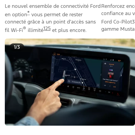
Le nouvel ensemble de connectivité Ford
Renforcez enc
*
confiance au 
en option
vous permet de rester
connecté grâce à un point d’accès sans
Ford Co-Pilot
®
125
gamme Musta
fil Wi-Fi
illimité
et plus encore.
1/3