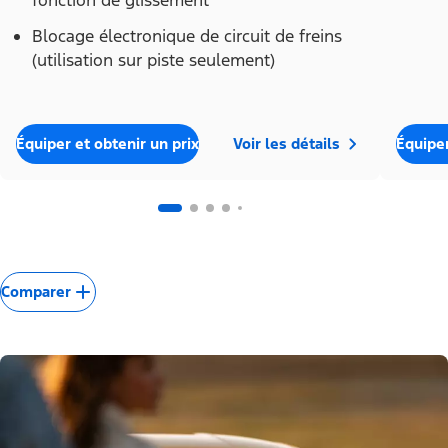
fonction de glissement
Blocage électronique de circuit de freins
(utilisation sur piste seulement)
Équiper
Équiper et obtenir un prix
Voir les détails
Comparer