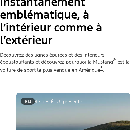
Instantanément
emblématique, à
l’intérieur comme à
l’extérieur
Découvrez des lignes épurées et des intérieurs
®
époustouflants et découvrez pourquoi la Mustang
est la
*
voiture de sport la plus vendue en Amérique
.
1/13
Modèle des É.-U. présenté.