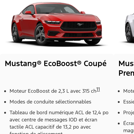
Mus
Mustang® EcoBoost® Coupé
Pre
11
Mote
Moteur EcoBoost de 2,3 L avec 315 ch
Essi
Modes de conduite sélectionnables
Proj
Tableau de bord numérique ACL de 12,4 po
avec centre de messages IOD et écran
Écra
tactile ACL capacitif de 13,2 po avec
magn