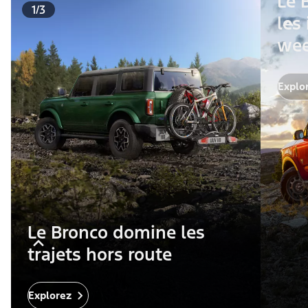
Le 
1/3
les
wee
Explo
Le Bronco domine les
trajets hors route
Explorez