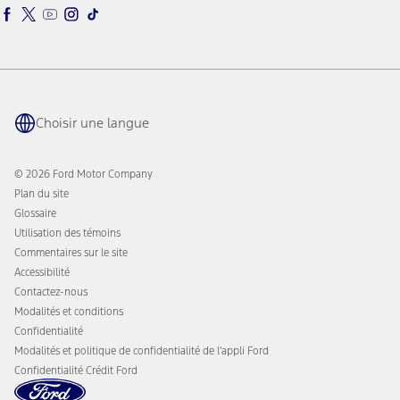
Déclaration mondiale sur l’esclavage moderne
Chargeurs pour VÉ
Guides de remorquage
SYNC et technologie
Service et entretien
BlueCruise
Voie Rapide
Réseau de recharge BlueOval
Pneus
Avantages propriétaire
Pièces
L'application Ford
Choisir une langue
Accessoires
Récompenses Ford
Programmes de protection Ford
Actualités de l'entreprise
Recharge de VÉ
© 2026 Ford Motor Company
Ford sur la route
Plan du site
Glossaire
Utilisation des témoins
Commentaires sur le site
Accessibilité
Contactez-nous
Modalités et conditions
Confidentialité
Modalités et politique de confidentialité de l'appli Ford
Confidentialité Crédit Ford