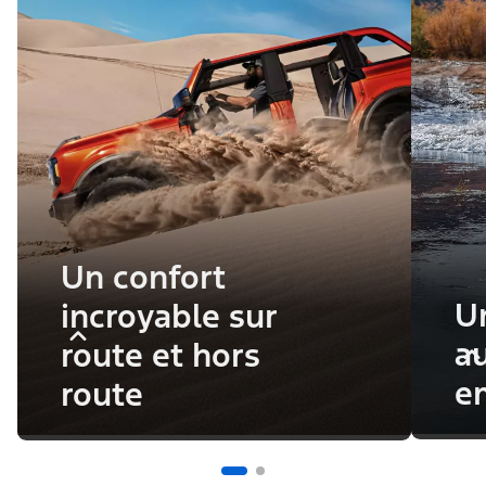
Un confort
U
incroyable sur
a
route et hors
e
route