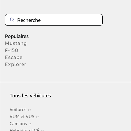
Populaires
Mustang
F-150
Escape
Explorer
Tous les véhicules
S’ouvre
Voitures
dans
S’ouvre
VUM et VUS
une
S’ouvre
dans
Camions
nouvelle
dans
une
S’ouvre
Hybrides et VÉ