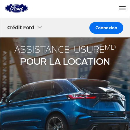
à
la
page
Passer au contenu
d’accueil
Crédit Ford
de
Connexion
Ford
MD
ASSISTANCE-USURE
POUR LA LOCATION