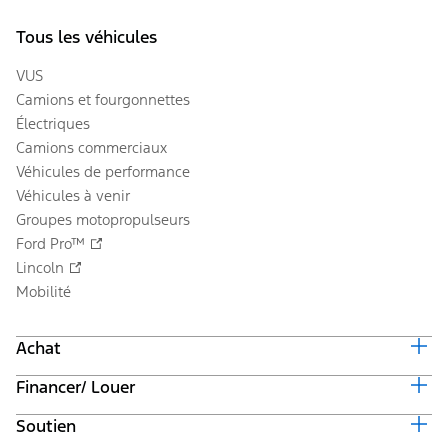
Tous les véhicules
VUS
Camions et fourgonnettes
Électriques
Camions commerciaux
Véhicules de performance
Véhicules à venir
Groupes motopropulseurs
Ford Pro™
Lincoln
Mobilité
Achat
Financer/ Louer
Équiper et obtenir un prix
Offres en cours
Soutien
Valeur du véhicule d'échange
Suivi de commande automobile