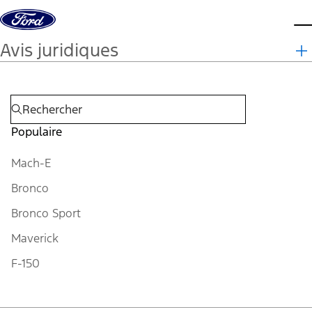
Aller au contenu
m
Avis juridiques
Populaire
Mach-E
Bronco
Bronco Sport
Maverick
F-150