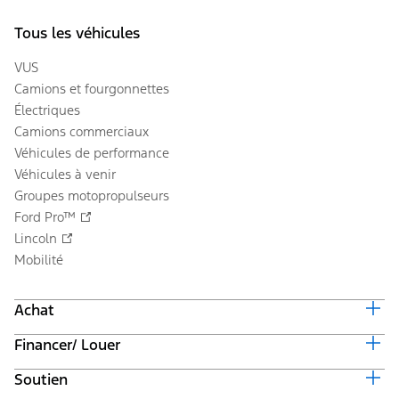
Tous les véhicules
VUS
Camions et fourgonnettes
Électriques
Camions commerciaux
Véhicules de performance
Véhicules à venir
Groupes motopropulseurs
Ford Pro™
Lincoln
Mobilité
Achat
Financer/ Louer
Équiper et obtenir un prix
Offres en cours
Soutien
Valeur du véhicule d'échange
Suivi de commande automobile