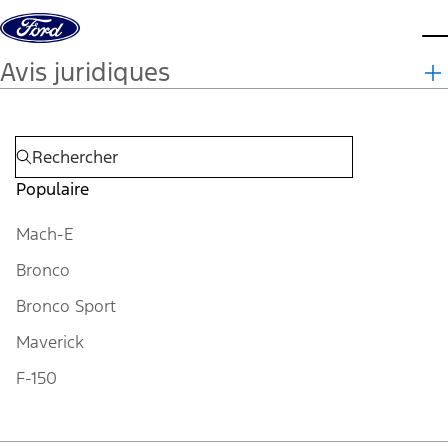
Aller au contenu
m
Avis juridiques
Populaire
Mach-E
Bronco
Bronco Sport
Maverick
F-150