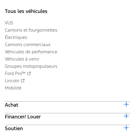
Tous les véhicules
VUS
Camions et fourgonnettes
Électriques
Camions commerciaux
Véhicules de performance
Véhicules à venir
Groupes motopropulseurs
Ford Pro™
Lincoln
Mobilité
Achat
Financer/ Louer
Équiper et obtenir un prix
Offres en cours
Soutien
Valeur du véhicule d'échange
Suivi de commande automobile