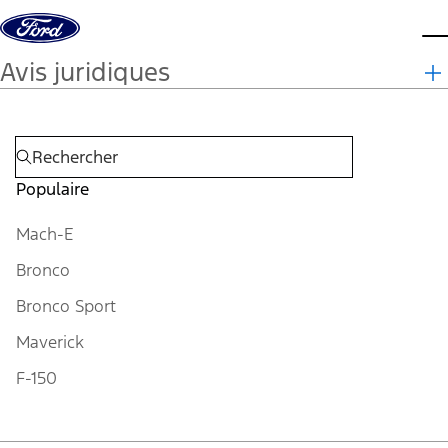
Aller au contenu
m
Avis juridiques
Populaire
Mach-E
Bronco
Bronco Sport
Maverick
F-150